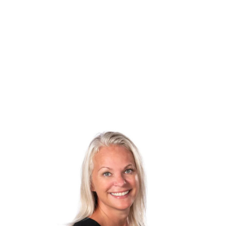
udgang til SUPER fin og lys havestue, absolut husets hjerterum. I havestuen
Fra havestuen er der videre udgang til den smukke og solvendte lukkede ha
Soveværelse med skabe. Flot nyere badeværelse med gulvvarme, bruseniche,
Baggang. Stort værelse med skabe.
God og anvendelig kælder som indeholder følgende:
2 gode disp. rum, hvoraf det ene har direkte udgang til en skøn solvendt te
Endvidere tilhørende god carport, cykelskur, samt stor garage.
Denne villa er super god til prisen, og kan nu blive din.