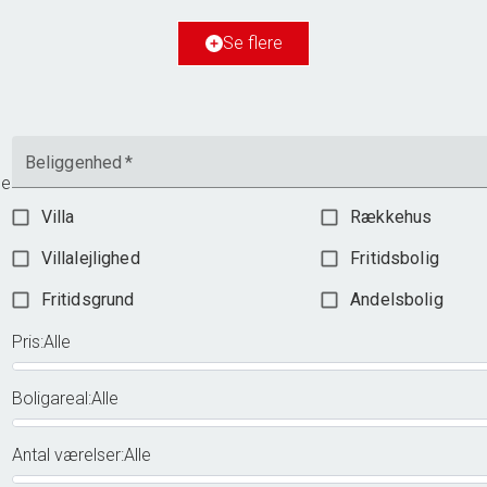
Grundareal
865
m
Ejendomstype
Villa
Se flere
2.598.000 kr.
Beliggenhed
*
me
Villa
Rækkehus
Villalejlighed
Fritidsbolig
Fritidsgrund
Andelsbolig
Pris
:
Alle
Boligareal
:
Alle
Antal værelser
:
Alle