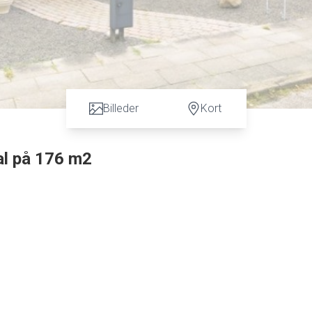
Billeder
Kort
al på 176 m2
 m2 i etageareal.
des flere gode indkøbsmuligheder i området, samt div. uddannelses steder bl.a. Syd
fra. Der er ligeledes hurtig og let adgang til motorvejen.
tort køkken i åben forbindelse til stuen. Dette er absolut husets hjerterum.
åben forbindelse til alrum. I stuen og spisestuen er der fine trægulve. Fra stuen e