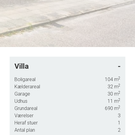
Villa
-
2
Boligareal
104
m
2
Kælderareal
32
m
dansk
2
Garage
30
m
2
Udhus
11
m
2
Grundareal
690
m
Værelser
3
Heraf stuer
1
r der
Antal plan
2