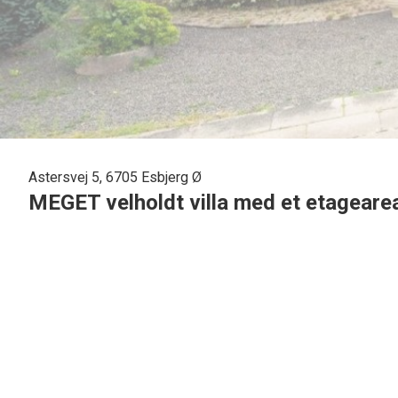
Astersvej 5, 6705 Esbjerg Ø
MEGET velholdt villa med et etageare
Beliggende i hyggeligt villakvarter udbydes nu denne velholdte villa med 176
Beliggende på rolig vej i pænt kvarter i Jerne kun 4 km fra Centrum. Der fin
Universitet Esbjerg, Esbjerg gymnasium samt den nye Jerne station ikke langt 
Villaen fremstår med en god og moderne indretning, og har således et dejligt s
Indeholder:
Entre med åben nedgang til meget anvendelig kælder. Dejlig stort køkken med 