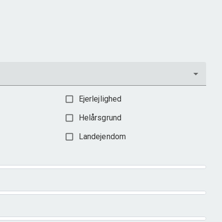
Grundareal
515
m
Ejendomstype
Villa
3.198.000 kr.
Ejerlejlighed
Helårsgrund
Landejendom