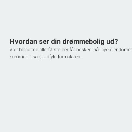
Grundareal
319
m
Ejendomstype
Villa
1.398.000 kr.
Hvordan ser din drømmebolig ud?
Vær blandt de allerførste der får besked, når nye ejendom
kommer til salg. Udfyld formularen.