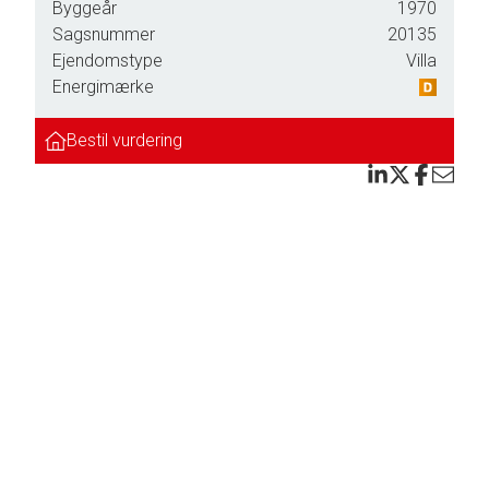
asse.
Byggeår
1970
Sagsnummer
20135
Ejendomstype
Villa
Energimærke
Bestil vurdering