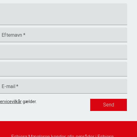
Efternavn
*
E-mail
*
ervicevilkår
gælder.
Send
Esbjerg Mægleren kender alle områder i Esbjerg