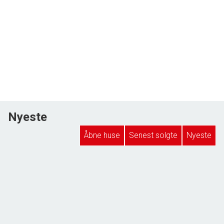
Nyeste
Åbne huse
Senest solgte
Nyeste