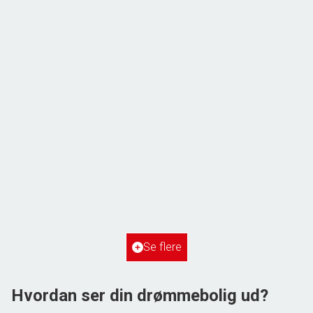
ÅBENT HUS MED TILMELDING
Frihedsvej 60,
6700 Esbjerg
2
Boligareal
148
m
2
Grundareal
515
m
Ejendomstype
Villa
Se flere
3.198.000 kr.
Hvordan ser din drømmebolig ud?