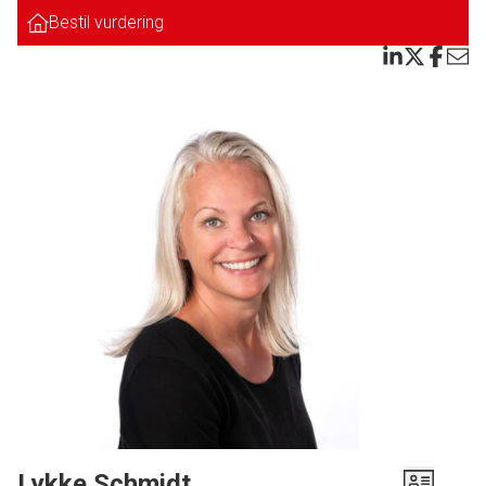
Bestil vurdering
Til villaen hører opvokset have med frugttræer og ældre garage.
Kort adgang til skole og indkøb
Lykke Schmidt