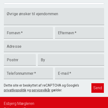
Øvrige ønsker til ejendommen
Fornavn
*
Efternavn
*
Adresse
Postnr
By
Telefonnummer
*
E-mail
*
Dette site er beskyttet af reCAPTCHA og Google’s
Send
privatlivspolitik
og
servicevilkår
gælder.
Esbjerg Mægleren