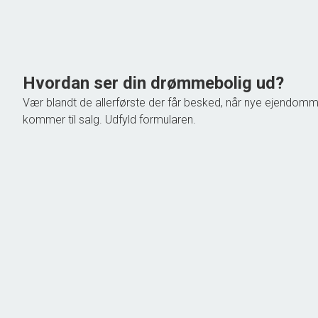
Ejendomstype
Villa
1.398.000 kr.
Hvordan ser din drømmebolig ud?
Vær blandt de allerførste der får besked, når nye ejendom
kommer til salg. Udfyld formularen.