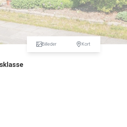
Billeder
Kort
isklasse
 til midtbyen, lergravssøen, samt meget kort afstand til skole.
af. Huset fremstår i meget fin og velholdt stand, der er løbende moderniseret med bl
t på næsten kr. 200.000. desuden er taget blevet afrenset og malet af flere omgang
useniche. Dejlig lys stue med udgang til terrassen og haven. Køkkenet ligger 