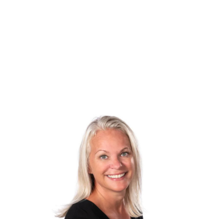
siden af stuen, og derved er der rigtig god mulighed for at åbne op såfremt
elementer. Rummeligt børneværelse.
Stort bryggers/baggang, hvor der her er rigtig god plads til opbevaring.
Tilhørende god carport med redskabsrum, samt meget fin og solvendt have m
Denne bolig er virkelig en god bolig i en meget fornuftig prisklasse.
Bestil en uforpligtende fremvisning.