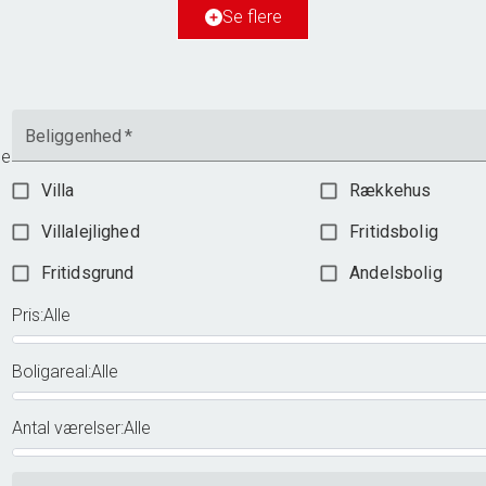
Ejendomstype
Villa
Se flere
2.598.000 kr.
Beliggenhed
*
me
Villa
Rækkehus
Villalejlighed
Fritidsbolig
Fritidsgrund
Andelsbolig
Pris
:
Alle
Boligareal
:
Alle
Antal værelser
:
Alle