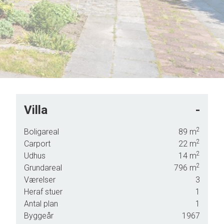
Villa
-
2
Boligareal
89
m
2
Carport
22
m
.a.
2
Udhus
14
m
2
e.
Grundareal
796
m
Værelser
3
Heraf stuer
1
Antal plan
1
Byggeår
1967
ved