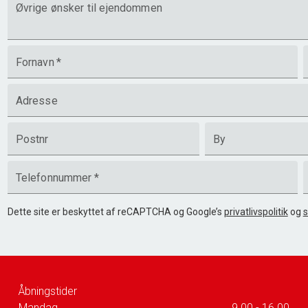
Øvrige ønsker til ejendommen
Fornavn
*
Adresse
Postnr
By
Telefonnummer
*
Dette site er beskyttet af reCAPTCHA og Google’s
privatlivspolitik
og
s
Åbningstider
Mandag
9.00 - 16.00