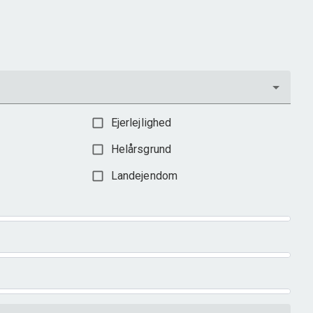
Ejendomstype
Villa
3.198.000 kr.
Ejerlejlighed
Helårsgrund
Landejendom