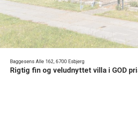
Baggesens Alle 162, 6700 Esbjerg
Rigtig fin og veludnyttet villa i GOD pr
Nu udbydes denne fine og velholdte villa med god beliggenhed og cykelafstand
Villaen har siden 1974 alene haft 1 ejer, hvilket huset i den grad bærer præg 
køkken, samt etablering af godt omfangsdræn som i sig selv har haft en udgif
Boligen har en rigtig god indretning, som indeholder følgende:
Entre med garderobeplads. Soveværelse med skabe. Pænt badeværelse med br