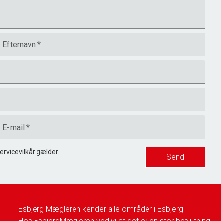
Efternavn
*
E-mail
*
ervicevilkår
gælder.
Send
Esbjerg Mægleren kender alle områder i Esbjerg
Hos EsbjergMægleren ved vi at det er en stor beslutning