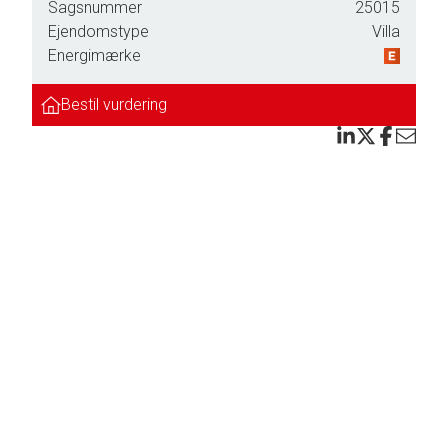
Sagsnummer
25015
d pæne
Ejendomstype
Villa
Energimærke
Bestil vurdering