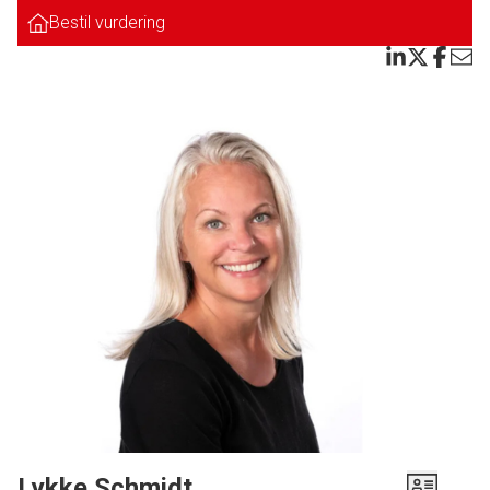
videre udgang til dejlig stue/udestue.
Bestil vurdering
God og anvendelig kælder med god loftshøjde.
Fin trappe fra boligen til kælderen, endvidere er der også udvendig indgang.
Viktualierum. Badeværelse. 3 gode disp. rum. Garage med direkte indgang
til kælderen.
Tilhørende dejlig lukket have.
Bestil en fremvisning af denne bolig, og se mulighederne.
Lykke Schmidt