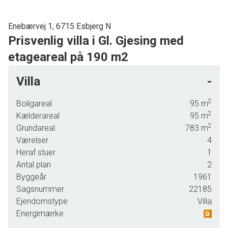
Enebærvej 1, 6715 Esbjerg N
Prisvenlig villa i Gl. Gjesing med
etageareal på 190 m2
Nu udbydes denne prisvenlige villa, beliggende i dejligt villakvarter i lukket
Villa
-
børnevenlig lomme.
2
Boligareal
95
m
Her er man desuden dejlig tæt på skøn natur, samt gode cykelforbindelser til
2
Kælderareal
95
m
både skole, midtbyen, samt indkøb.
2
Grundareal
783
m
Boligen fremstår med en god solid ramme. Indvendig trænger boligen dog til
Værelser
4
Heraf stuer
1
lidt modernisering og renovering. Men for handymanden er det en
Antal plan
2
overkommelig opgave.
Byggeår
1961
190 m2 i etageareal indeholder følgende:
Sagsnummer
22185
Ejendomstype
Villa
Entre. Værelse. Rummeligt soveværelse med skabe. Badeværelse med
Energimærke
bruseniche. Køkken med åben forbindelse til stor alrum/stue, herfra er der