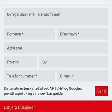
Øvrige ønsker til ejendommen
Fornavn
*
Efternavn
*
Adresse
Postnr
By
Telefonnummer
*
E-mail
*
Dette site er beskyttet af reCAPTCHA og Google’s
Send
privatlivspolitik
og
servicevilkår
gælder.
Esbjerg Mægleren