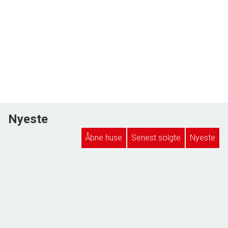
Nyeste
Åbne huse
Senest solgte
Nyeste