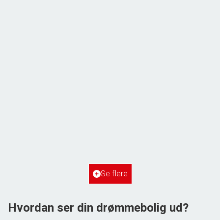
ÅBENT HUS MED TILMELDING
Frihedsvej 60,
6700 Esbjerg
2
Boligareal
148
m
2
Grundareal
515
m
Ejendomstype
Villa
Se flere
3.198.000 kr.
Hvordan ser din drømmebolig ud?