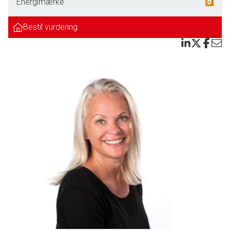
hjem. Området kan uden problemer bære en større
Energimærke
ombygning.
Bestil vurdering
Husets hjerte er den store og lyse stue- og spiseafdeling,
hvor de brede vinduespartier sikrer et skønt lysindfald og en
naturlig forbindelse til terrassen og haven. Her er god plads
til både hverdag og gæster, og indretningen indbyder til
hyggeligt samvær.
Det flotte, nyere køkken er holdt i et stilrent og moderne
udtryk med god skabs- og bordplads- perfekt til både
madlavning og som familiens samlingspunkt. Køkkenet
ligger i praktisk forbindelse med boligens opholdsrum.
Boligen rummer flere gode værelser, badeværelser samt
entré, der tilsammen giver en velfungerende hverdag. Hertil
kommer garage og disponibelt rum, som giver ekstra
opbevarings- og anvendelsesmuligheder.
Grunden er højt beliggende og byder på en ugeneret,