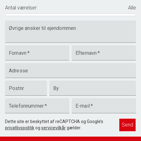
Antal værelser
:
Alle
Øvrige ønsker til ejendommen
Fornavn
*
Efternavn
*
Adresse
Postnr
By
Telefonnummer
*
E-mail
*
Dette site er beskyttet af reCAPTCHA og Google’s
Send
privatlivspolitik
og
servicevilkår
gælder.