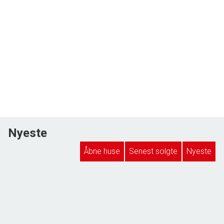
Nyeste
Åbne huse
Senest solgte
Nyeste