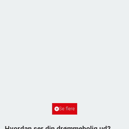
ÅBENT HUS MED TILMELDING
Frihedsvej 60,
6700 Esbjerg
2
Boligareal
148
m
2
Grundareal
515
m
Ejendomstype
Villa
Se flere
3.198.000 kr.
Hvordan ser din drømmebolig ud?