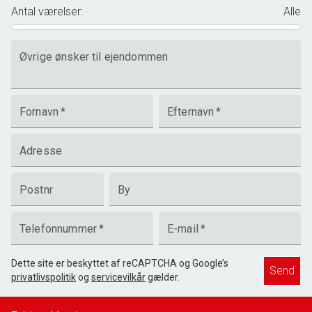
Antal værelser
:
Alle
Øvrige ønsker til ejendommen
Fornavn
*
Efternavn
*
Adresse
Postnr
By
Telefonnummer
*
E-mail
*
Dette site er beskyttet af reCAPTCHA og Google’s
Send
privatlivspolitik
og
servicevilkår
gælder.