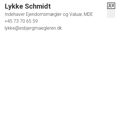
Lykke Schmidt
Indeholder følgende:
Indehaver Ejendomsmægler og Valuar, MDE
+45 73 70 65 59
Vaskerum/bryggersrum. Toilet. 4 gode disp. rum, hvor der
lykke@esbjergmaegleren.dk
er mulighed for at dele det store op i yderligere 2 rum.
Tilhørende skøn og børnevenlig have, samt muret garage
på 30 m2.