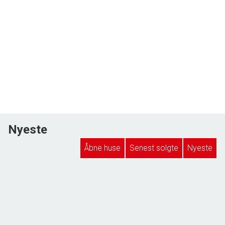
Nyeste
Åbne huse
Senest solgte
Nyeste