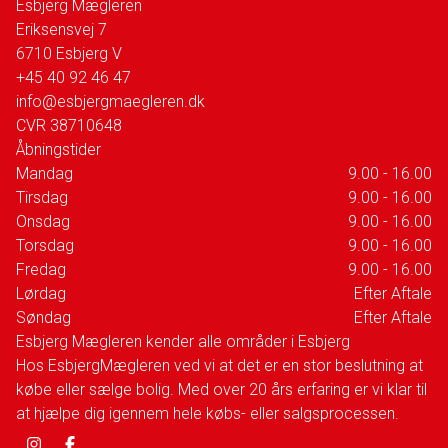
Esbjerg Mægleren
Eriksensvej 7
6710
Esbjerg V
+45 40 92 46 47
info@esbjergmaegleren.dk
CVR
38710648
Åbningstider
Mandag
9.00 - 16.00
Tirsdag
9.00 - 16.00
Onsdag
9.00 - 16.00
Torsdag
9.00 - 16.00
Fredag
9.00 - 16.00
Lørdag
Efter Aftale
Søndag
Efter Aftale
Esbjerg Mægleren kender alle områder i Esbjerg
Hos EsbjergMægleren ved vi at det er en stor beslutning at
købe eller sælge bolig. Med over 20 års erfaring er vi klar til
at hjælpe dig igennem hele købs- eller salgsprocessen.