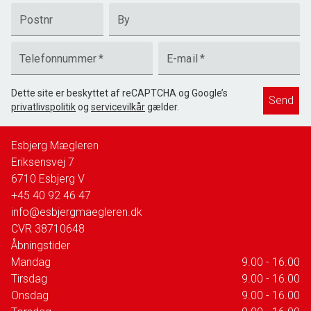
Postnr
By
Telefonnummer
*
E-mail
*
Dette site er beskyttet af reCAPTCHA og Google’s
Send
privatlivspolitik
og
servicevilkår
gælder.
Esbjerg Mægleren
Eriksensvej 7
6710
Esbjerg V
+45 40 92 46 47
info@esbjergmaegleren.dk
CVR
38710648
Åbningstider
Mandag
9.00 - 16.00
Tirsdag
9.00 - 16.00
Onsdag
9.00 - 16.00