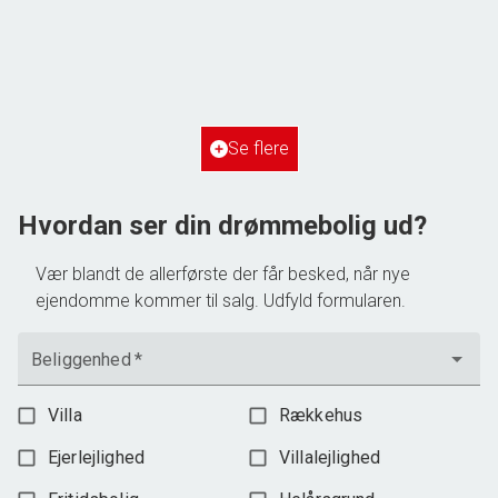
Frihedsvej 60,
6700 Esbjerg
2
Boligareal
148
m
2
Grundareal
515
m
Ejendomstype
Villa
Se flere
3.198.000 kr.
Hvordan ser din drømmebolig ud?
Vær blandt de allerførste der får besked, når nye
ejendomme kommer til salg. Udfyld formularen.
Beliggenhed
*
Villa
Rækkehus
Ejerlejlighed
Villalejlighed