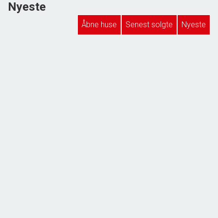
Nyeste
Åbne huse
Senest solgte
Nyeste
Strandby Kirkevej 280,
6700 Esbjerg