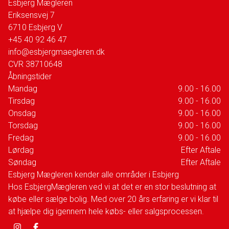
Esbjerg Mægleren
Eriksensvej 7
6710
Esbjerg V
+45 40 92 46 47
info@esbjergmaegleren.dk
CVR
38710648
Åbningstider
Mandag
9.00 - 16.00
Tirsdag
9.00 - 16.00
Onsdag
9.00 - 16.00
Torsdag
9.00 - 16.00
Fredag
9.00 - 16.00
Lørdag
Efter Aftale
Søndag
Efter Aftale
Esbjerg Mægleren kender alle områder i Esbjerg
Hos EsbjergMægleren ved vi at det er en stor beslutning at
købe eller sælge bolig. Med over 20 års erfaring er vi klar til
at hjælpe dig igennem hele købs- eller salgsprocessen.