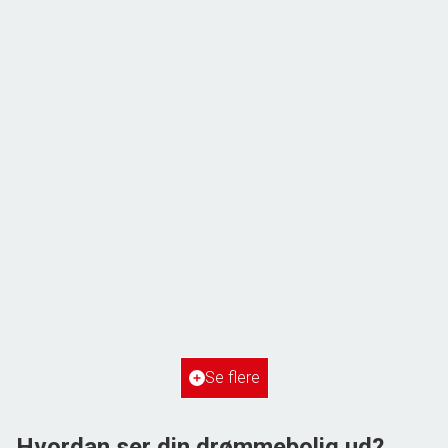
ÅBENT HUS MED TILMELDING
Frihedsvej 60,
6700 Esbjerg
2
Boligareal
148
m
2
Grundareal
515
m
Ejendomstype
Villa
Se flere
3.198.000 kr.
Hvordan ser din drømmebolig ud?