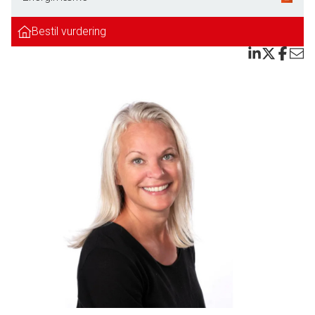
mange store vinduespartier som giver dette rum et dejligt lysindfald.
Bestil vurdering
2 gode børneværelser med trægulv. Rummeligt soveværelse med trægulv.
Dejligt lyst badeværelse med bruseniche, samt hvide elementer og
håndklædetørre.
Fin og funktionel kælder:
God trappe til kælderen, hvor man også har egen udgang. MEGET stort disp.
rum (som også nemt ville kunne laves til 2 separate rum). I dette rum har
man etableret en medfølgende varmepumpe. Stort badeværelse med
bruseniche, samt installation til vaskemaskine og tørretumbler. Viktuelierum.
Der er tilhørende til huset garage og fin overdækket carport. Endvidere er
der rigtig god parkeringsmuligheder på grunden.
Her får man virkelig et meget fint hus til prisen.