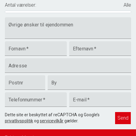
Antal værelser
:
Alle
Øvrige ønsker til ejendommen
Fornavn
*
Efternavn
*
Adresse
Postnr
By
Telefonnummer
*
E-mail
*
Dette site er beskyttet af reCAPTCHA og Google’s
Send
privatlivspolitik
og
servicevilkår
gælder.