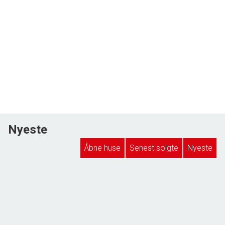
Nyeste
Åbne huse
Senest solgte
Nyeste