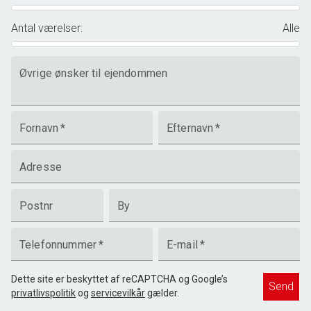
Antal værelser
:
Alle
Øvrige ønsker til ejendommen
Fornavn
*
Efternavn
*
Adresse
Postnr
By
Telefonnummer
*
E-mail
*
Dette site er beskyttet af reCAPTCHA og Google’s
Send
privatlivspolitik
og
servicevilkår
gælder.