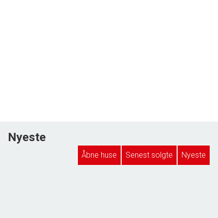
Nyeste
Åbne huse
Senest solgte
Nyeste