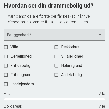
3.198.000 kr.
Hvordan ser din drømmebolig ud?
Vær blandt de allerførste der får besked, når nye
ejendomme kommer til salg. Udfyld formularen.
Beliggenhed
*
Villa
Rækkehus
Ejerlejlighed
Villalejlighed
Fritidsbolig
Helårsgrund
Fritidsgrund
Andelsbolig
Landejendom
Pris
:
Alle
Boligareal
:
Alle