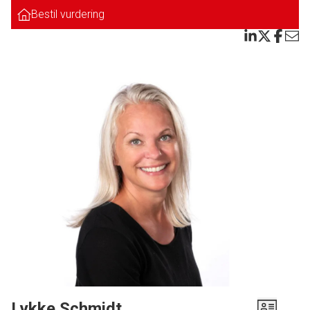
Lyst badeværelse med bruseniche. Værelse. Soveværelse med indgang til
Bestil vurdering
ekstra værelse, som enten kan bruges som skabsværelse, eller
babyværelse/kontor. Stor lys stue.
Lejligheden har en meget god ruminddeling, og sin helt egen indgang.
Den anden ejerlejlighed er en butik, og man er således helt ugeneret om
aftenen, idet man således er næsten alene i ejendommen.
Gode parkeringsforhold.
DENNE LEJLIGHED MED DENNE FANTASTISKE TERRASSE SKAL
SIMPELTHEN SES
Lykke Schmidt