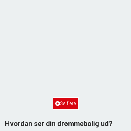
ÅBENT HUS MED TILMELDING
Frihedsvej 60,
6700 Esbjerg
2
Boligareal
148
m
2
Grundareal
515
m
Ejendomstype
Villa
Se flere
3.198.000 kr.
Hvordan ser din drømmebolig ud?