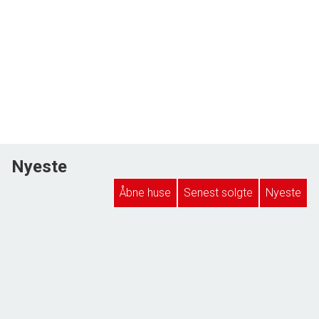
Nyeste
Åbne huse
Senest solgte
Nyeste