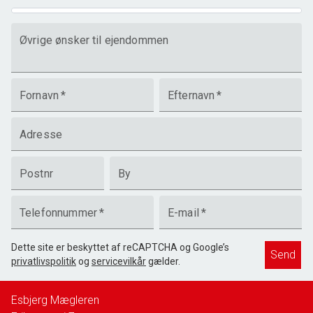
Øvrige ønsker til ejendommen
Fornavn
*
Efternavn
*
Adresse
Postnr
By
Telefonnummer
*
E-mail
*
Dette site er beskyttet af reCAPTCHA og Google’s
Send
privatlivspolitik
og
servicevilkår
gælder.
Esbjerg Mægleren