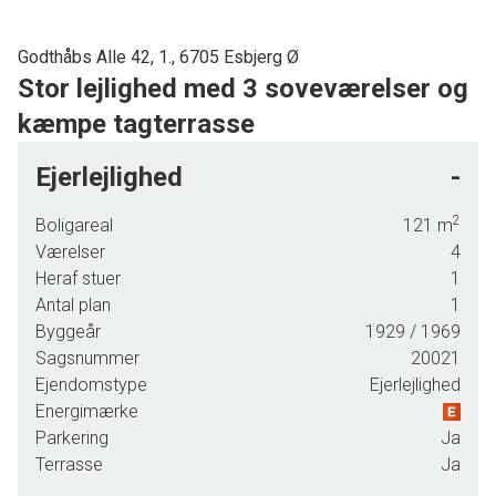
Godthåbs Alle 42, 1., 6705 Esbjerg Ø
Stor lejlighed med 3 soveværelser og
kæmpe tagterrasse
Super flot og dejlig lejlighed på 121 m2 og med kæmpe stor og solvendt
Ejerlejlighed
-
tagterrasse
2
Boligareal
121
m
Dette er en sjældent udbudt lejlighed, og med kun ca. 2 km til Torvet i
Værelser
4
Esbjerg.
Heraf stuer
1
Indeholder følgende:
Antal plan
1
Byggeår
1929
/ 1969
Indgang med garderobeplads, samt opgang til lejligheden. Flot hvidt køkken
Sagsnummer
20021
med JKE design elementer, SKØNT stort vinduesparti, der giver et fantastisk
Ejendomstype
Ejerlejlighed
lysindfald, god spiseplads, samt udgang til den skønneste store tagterrasse-
Energimærke
hvor der både er plads til solsenge, stort havebord osv. så her kan
Parkering
Ja
sommerdagene og grillaftnerne nydes i fulde drag.
Terrasse
Ja