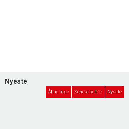
Nyeste
Åbne huse
Senest solgte
Nyeste