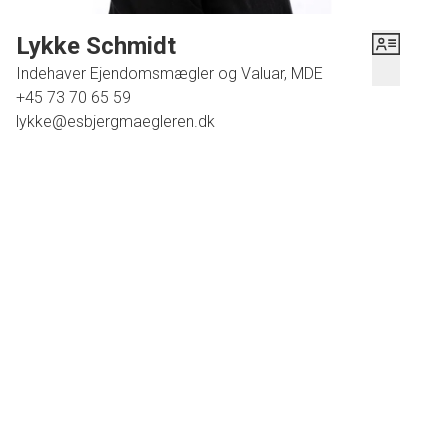
DENNE FLOTTE BOLIG KAN NU BLIVE JERES NYE HJEM.
Lykke Schmidt
Indehaver Ejendomsmægler og Valuar, MDE
+45 73 70 65 59
lykke@esbjergmaegleren.dk