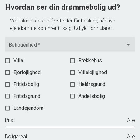
3.198.000 kr.
Hvordan ser din drømmebolig ud?
Vær blandt de allerførste der får besked, når nye
ejendomme kommer til salg. Udfyld formularen.
Beliggenhed
*
Villa
Rækkehus
Ejerlejlighed
Villalejlighed
Fritidsbolig
Helårsgrund
Fritidsgrund
Andelsbolig
Landejendom
Pris
:
Alle
Boligareal
:
Alle