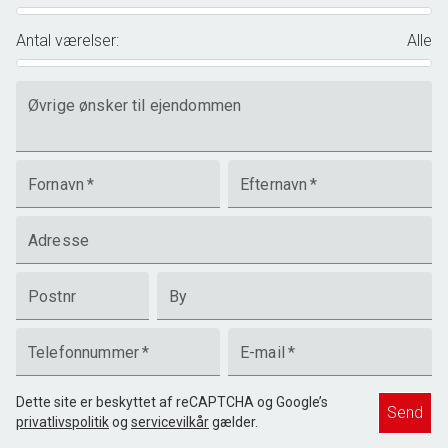
Antal værelser
:
Alle
Øvrige ønsker til ejendommen
Fornavn
*
Efternavn
*
Adresse
Postnr
By
Telefonnummer
*
E-mail
*
Dette site er beskyttet af reCAPTCHA og Google’s
Send
privatlivspolitik
og
servicevilkår
gælder.