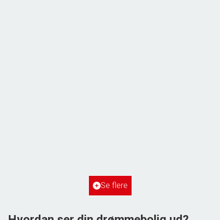
ÅBENT HUS MED TILMELDING
Frihedsvej 60,
6700 Esbjerg
2
Boligareal
148
m
2
Grundareal
515
m
Ejendomstype
Villa
Se flere
3.198.000 kr.
Hvordan ser din drømmebolig ud?