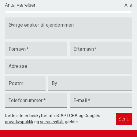
Antal værelser
:
Alle
Øvrige ønsker til ejendommen
Fornavn
*
Efternavn
*
Adresse
Postnr
By
Telefonnummer
*
E-mail
*
Dette site er beskyttet af reCAPTCHA og Google’s
Send
privatlivspolitik
og
servicevilkår
gælder.