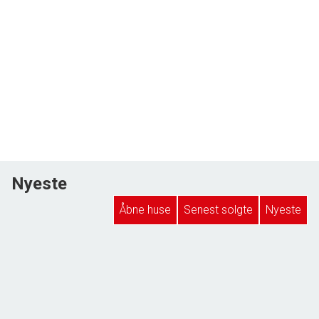
Nyeste
Åbne huse
Senest solgte
Nyeste