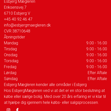
Esbjerg Mægleren
Eriksensvej 7
6710
Esbjerg V
+45 40 92 46 47
info@esbjergmaegleren.dk
CVR
38710648
Åbningstider
Mandag
9.00 - 16.00
Tirsdag
9.00 - 16.00
Onsdag
9.00 - 16.00
Torsdag
9.00 - 16.00
Fredag
9.00 - 16.00
Lørdag
Efter Aftale
Søndag
Efter Aftale
Esbjerg Mægleren kender alle områder i Esbjerg
Hos EsbjergMægleren ved vi at det er en stor beslutning at
købe eller sælge bolig. Med over 20 års erfaring er vi klar til
at hjælpe dig igennem hele købs- eller salgsprocessen.