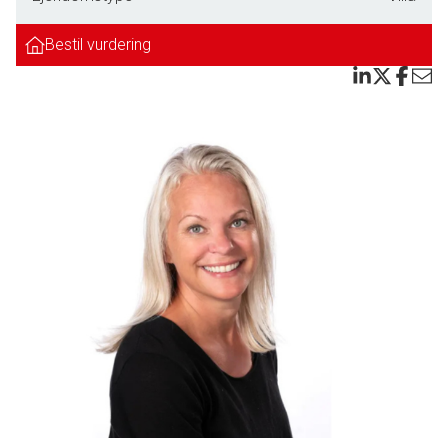
findes en sti, som tager en direkte til fredelige naturskønne
skov- og markområder, perfekt til gå-, løbe- og cykelture.
Bestil vurdering
I området ligger også Guldager Naturskole og
Jernalderlandsbyen hvor man året rundt gratis kan besøge
og interagere med en masse bondegårdsdyr.
Indretning Stueplan:
Ejendommen byder på et rummeligt bryggers med
vaskemaskine og tørretumbler samt et lyst og moderne
køkken med alt i hårde hvidevarer. Den store spisestue har
elegante glasdøre til endnu en hyggelig stue. Badeværelset
fremstår pænt og tidssvarende med bruseniche.
I stueplan findes desuden en integreret tilbygning mod
haven med et smukt glasparti, som giver et flot lysindfald
som gør rummet velegnet til eksempelvis disponibelt rum,
ekstra stue, gildesal eller endda soveværelse med kig til
stjernerne.
1. sal: