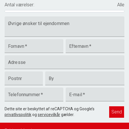
Antal værelser
:
Alle
Øvrige ønsker til ejendommen
Fornavn
*
Efternavn
*
Adresse
Postnr
By
Telefonnummer
*
E-mail
*
Dette site er beskyttet af reCAPTCHA og Google’s
Send
privatlivspolitik
og
servicevilkår
gælder.