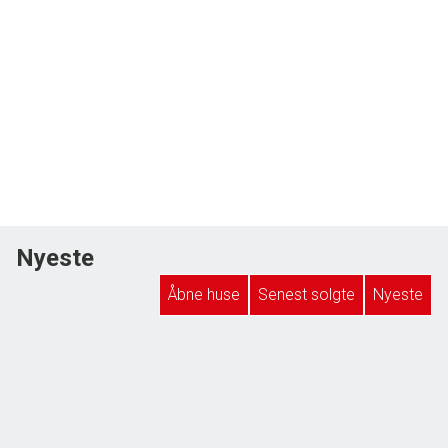
Nyeste
Åbne huse
Senest solgte
Nyeste