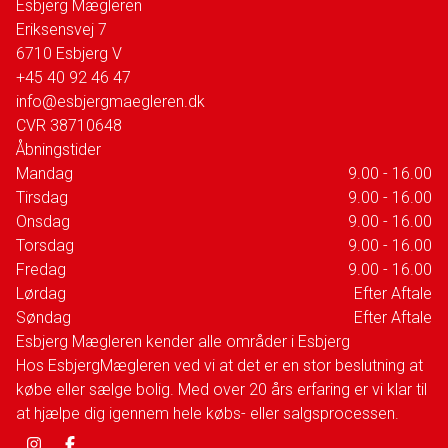
Esbjerg Mægleren
Eriksensvej 7
6710
Esbjerg V
+45 40 92 46 47
info@esbjergmaegleren.dk
CVR
38710648
Åbningstider
Mandag
9.00 - 16.00
Tirsdag
9.00 - 16.00
Onsdag
9.00 - 16.00
Torsdag
9.00 - 16.00
Fredag
9.00 - 16.00
Lørdag
Efter Aftale
Søndag
Efter Aftale
Esbjerg Mægleren kender alle områder i Esbjerg
Hos EsbjergMægleren ved vi at det er en stor beslutning at
købe eller sælge bolig. Med over 20 års erfaring er vi klar til
at hjælpe dig igennem hele købs- eller salgsprocessen.