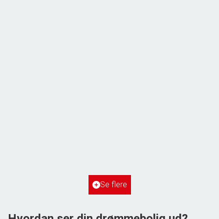
ÅBENT HUS MED TILMELDING
Frihedsvej 60,
6700 Esbjerg
2
Boligareal
148
m
2
Grundareal
515
m
Ejendomstype
Villa
Se flere
3.198.000 kr.
Hvordan ser din drømmebolig ud?