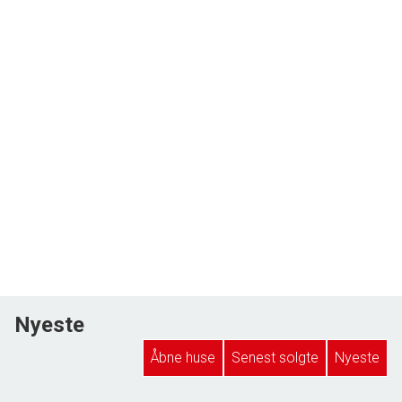
Nyeste
Åbne huse
Senest solgte
Nyeste