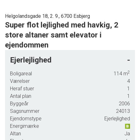
Helgolandsgade 18, 2. 9., 6700 Esbjerg
Super flot lejlighed med havkig, 2
store altaner samt elevator i
ejendommen
Med god central beliggenhed i midtbyen og tæt på Indkøb samt alle byens
Ejerlejlighed
-
faciliteter ligger denne skønne lejlighed.
2
Boligareal
114
m
Der er utrolig flot og præsentabel indgangsparti, trappeopgang i
Værelser
4
ejendommen, som også er udstyret med elevator.
Heraf stuer
1
Lejligheden er opført i 2006 i flotte materialer i tidsløst design og med en
Antal plan
1
Byggeår
2006
moderne indretning, som er utrolig indbydende, for de som ønsker en
Sagsnummer
24013
indflytningsklar lejlighed.
Ejendomstype
Ejerlejlighed
Der er 2 store og meget brugbare altaner, og fint kig til vandet.
Energimærke
Altan
Ja
Indeholder: