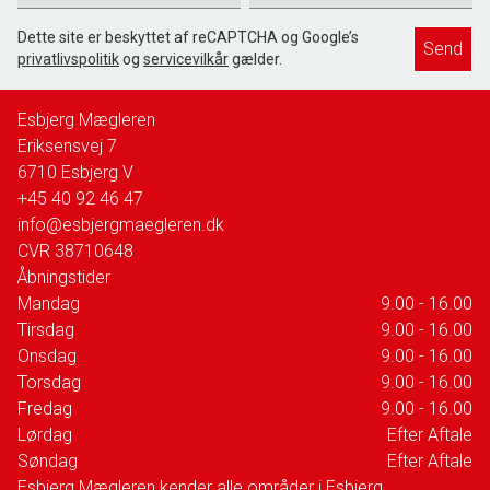
Dette site er beskyttet af reCAPTCHA og Google’s
Send
privatlivspolitik
og
servicevilkår
gælder.
Esbjerg Mægleren
Eriksensvej 7
6710
Esbjerg V
+45 40 92 46 47
info@esbjergmaegleren.dk
CVR
38710648
Åbningstider
Mandag
9.00 - 16.00
Tirsdag
9.00 - 16.00
Onsdag
9.00 - 16.00
Torsdag
9.00 - 16.00
Fredag
9.00 - 16.00
Lørdag
Efter Aftale
Søndag
Efter Aftale
Esbjerg Mægleren kender alle områder i Esbjerg