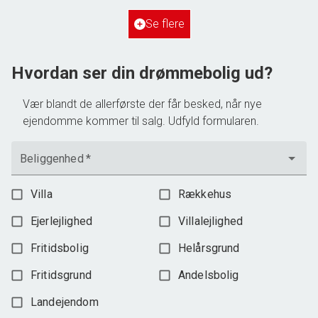
Ejendomstype
Villa
Se flere
3.198.000 kr.
Hvordan ser din drømmebolig ud?
Vær blandt de allerførste der får besked, når nye
ejendomme kommer til salg. Udfyld formularen.
Beliggenhed
*
Villa
Rækkehus
Ejerlejlighed
Villalejlighed
Fritidsbolig
Helårsgrund
Fritidsgrund
Andelsbolig
Landejendom