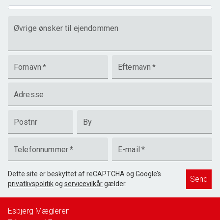
Øvrige ønsker til ejendommen
Fornavn
*
Efternavn
*
Adresse
Postnr
By
Telefonnummer
*
E-mail
*
Dette site er beskyttet af reCAPTCHA og Google’s
Send
privatlivspolitik
og
servicevilkår
gælder.
Esbjerg Mægleren