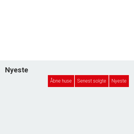
Nyeste
Åbne huse
Senest solgte
Nyeste