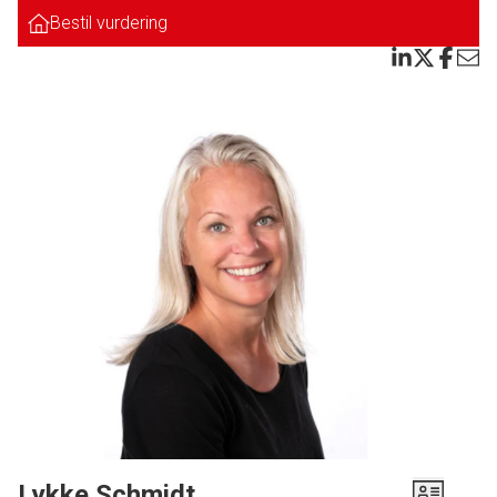
I køkken samt alrum er der flot travertinergulv og udgang til terrasse.
Bestil vurdering
Spisestue med mulighed for at lave et ekstra værelse.
Forældreafdeling med stort soveværelse med faste skabe og trægulv og
med udgang eget badeværelse med både badekar, bruseniche og
gulvvarme.
Rummelig og lys opholdsstue med trægulv, brændeovn og udgang til haven.
Fra stuen er der adgang til separat afdeling med værelse og gæstetoilet. Her
er det kun fantasien der sætter grænser for udnyttelsen heraf.
Ejendommen er beliggende med skøn lukket og ugenert have.
En ejendom der absolut er et besøg værd, hvis man ønsker masser af plads
og en attraktiv beliggenhed.
Lykke Schmidt