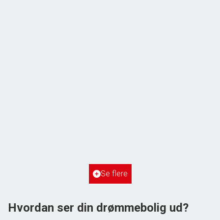
ÅBENT HUS MED TILMELDING
Frihedsvej 60,
6700 Esbjerg
2
Boligareal
148
m
2
Grundareal
515
m
Ejendomstype
Villa
Se flere
3.198.000 kr.
Hvordan ser din drømmebolig ud?