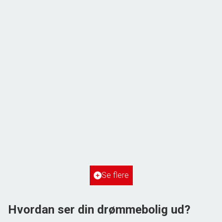
ÅBENT HUS MED TILMELDING
Frihedsvej 60,
6700 Esbjerg
2
Boligareal
148
m
2
Grundareal
515
m
Ejendomstype
Villa
Se flere
3.198.000 kr.
Hvordan ser din drømmebolig ud?