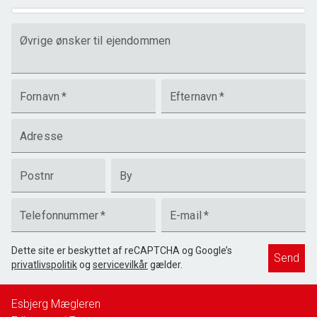
Øvrige ønsker til ejendommen
Fornavn
*
Efternavn
*
Adresse
Postnr
By
Telefonnummer
*
E-mail
*
Dette site er beskyttet af reCAPTCHA og Google’s
Send
privatlivspolitik
og
servicevilkår
gælder.
Esbjerg Mægleren