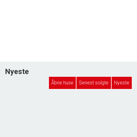
Nyeste
Åbne huse
Senest solgte
Nyeste