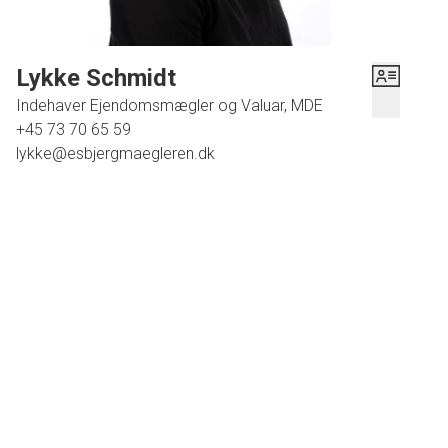
Desuden er der tilhørende god garage og tilstødende udhus
på samlet 40 m2. Og den skønneste overdækket terrasse
som er med til at forlænge sommeren.
Lykke Schmidt
Indehaver Ejendomsmægler og Valuar, MDE
Bestil en fremvisning af denne prisvenlige bolig.
+45 73 70 65 59
lykke@esbjergmaegleren.dk