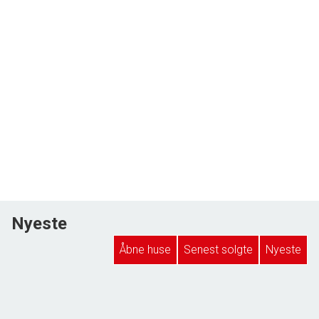
Nyeste
Åbne huse
Senest solgte
Nyeste