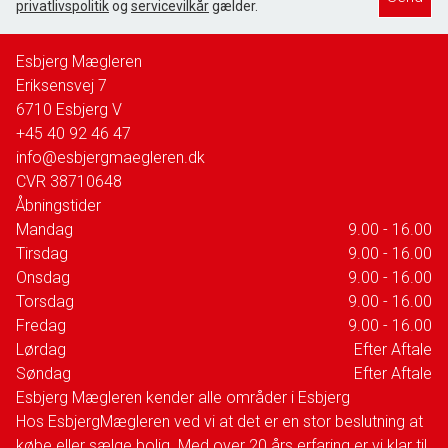
privatlivspolitik
og
servicevilkår
gælder.
Esbjerg Mægleren
Eriksensvej 7
6710
Esbjerg V
+45 40 92 46 47
info@esbjergmaegleren.dk
CVR
38710648
Åbningstider
Mandag
9.00 - 16.00
Tirsdag
9.00 - 16.00
Onsdag
9.00 - 16.00
Torsdag
9.00 - 16.00
Fredag
9.00 - 16.00
Lørdag
Efter Aftale
Søndag
Efter Aftale
Esbjerg Mægleren kender alle områder i Esbjerg
Hos EsbjergMægleren ved vi at det er en stor beslutning at
købe eller sælge bolig. Med over 20 års erfaring er vi klar til