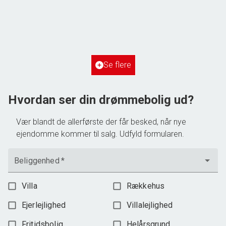
6700 Esbjerg
2
Boligareal
148
m
2
Grundareal
515
m
Ejendomstype
Villa
Se flere
3.198.000 kr.
Hvordan ser din drømmebolig ud?
Vær blandt de allerførste der får besked, når nye
ejendomme kommer til salg. Udfyld formularen.
Beliggenhed
*
Villa
Rækkehus
Ejerlejlighed
Villalejlighed
Fritidsbolig
Helårsgrund