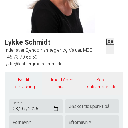
Lykke Schmidt
Indehaver Ejendomsmægler og Valuar, MDE
+45 73 70 65 59
lykke@esbjergmaegleren.dk
Bestil
Tilmeld åbent
Bestil
fremvisning
hus
salgsmateriale
Dato
*
Ønsket tidspunkt på dagen
Fornavn
*
Efternavn
*