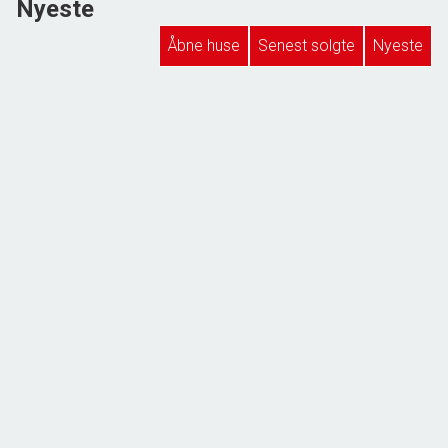
Nyeste
Åbne huse
Senest solgte
Nyeste
Strandby Kirkevej 280,
6700 Esbjerg