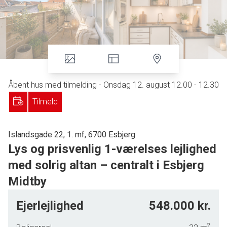
Åbent hus med tilmelding - Onsdag 12. august 12.00 - 12.30
Tilmeld
Islandsgade 22, 1. mf, 6700 Esbjerg
Lys og prisvenlig 1-værelses lejlighed
med solrig altan – centralt i Esbjerg
Midtby
Velkommen til denne hyggelige og velindrettede 1-
Ejerlejlighed
548.000 kr.
værelses lejlighed, beliggende centralt i Esbjerg Midtby. Her
får du en attraktiv bolig med en god planløsning, der giver
2