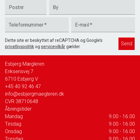
Postnr
By
Telefonnummer
*
E-mail
*
Dette site er beskyttet af reCAPTCHA og Google’s
Send
privatlivspolitik
og
servicevilkår
gælder.
Esbjerg Mægleren
Eriksensvej 7
6710
Esbjerg V
+45 40 92 46 47
info@esbjergmaegleren.dk
CVR
38710648
Åbningstider
Mandag
9.00 - 16.00
Tirsdag
9.00 - 16.00
Onsdag
9.00 - 16.00
Torsdag
9.00 - 16.00