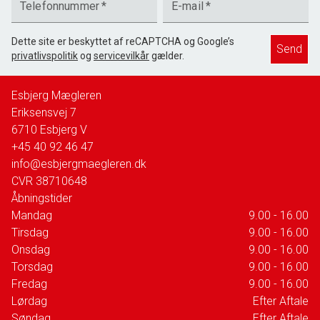
Telefonnummer
*
E-mail
*
Dette site er beskyttet af reCAPTCHA og Google’s
Send
privatlivspolitik
og
servicevilkår
gælder.
Esbjerg Mægleren
Eriksensvej 7
6710
Esbjerg V
+45 40 92 46 47
info@esbjergmaegleren.dk
CVR
38710648
Åbningstider
Mandag
9.00 - 16.00
Tirsdag
9.00 - 16.00
Onsdag
9.00 - 16.00
Torsdag
9.00 - 16.00
Fredag
9.00 - 16.00
Lørdag
Efter Aftale
Søndag
Efter Aftale