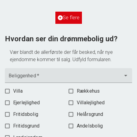
2
Grundareal
515
m
Ejendomstype
Villa
Se flere
3.198.000 kr.
Hvordan ser din drømmebolig ud?
Vær blandt de allerførste der får besked, når nye
ejendomme kommer til salg. Udfyld formularen.
Beliggenhed
*
Villa
Rækkehus
Ejerlejlighed
Villalejlighed
Fritidsbolig
Helårsgrund
Fritidsgrund
Andelsbolig