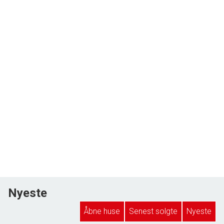
Nyeste
Åbne huse
Senest solgte
Nyeste