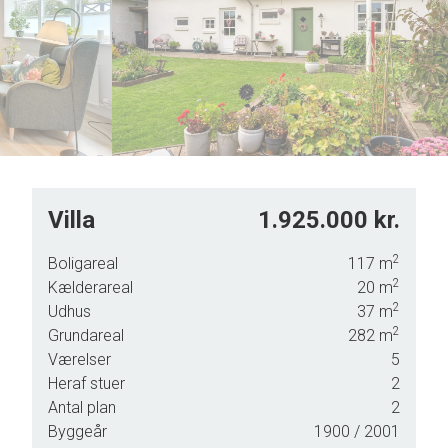
7
5
8
6
9
7
8
9
Villa
1.925.000 kr.
2
Boligareal
117
m
2
Kælderareal
20
m
2
Udhus
37
m
2
ger -
Grundareal
282
m
Værelser
5
Heraf stuer
2
ne
Antal plan
2
d.
Byggeår
1900
/ 2001