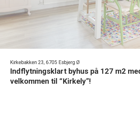
Kirkebakken 23, 6705 Esbjerg Ø
Indflytningsklart byhus på 127 m2 med
velkommen til “Kirkely”!
Drømmer du om en bolig med charme, atmosfære og moder
bekvemmeligheder? Så er “Kirkely” måske dit næste hjem.
Nu har du muligheden for at overtage dette skønne og sjæld
med integreret garage og en vidunderlig, lukket have, hvor u
Beliggenheden
er noget helt særligt: Midt i det stemnings
Kirke og de karakteristiske, historiske huse, der præger om