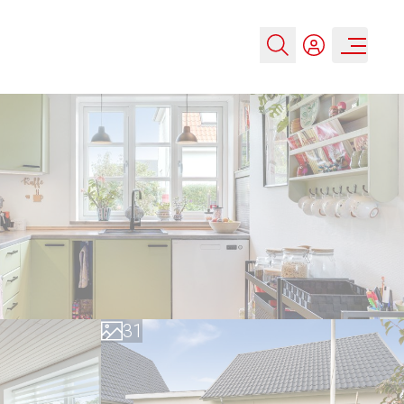
0
1
2
0
3
1
4
2
5
3
6
4