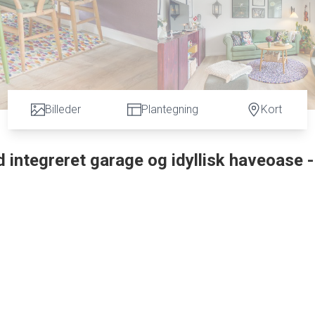
Billeder
Plantegning
Kort
 integreret garage og idyllisk haveoase -
ne komfort -tæt på både historiske omgivelser og hverdagens
ent udbudte byhus på ca. 127 m² fordelt på to veludnyttede eta
delivet kan nydes i fulde drag.
fulde og eftertragtede Jerne Sogn, lige ved den smukke gamle Jer
rådet. Her får du en skøn kombination af landsbyidyl og bynærhe