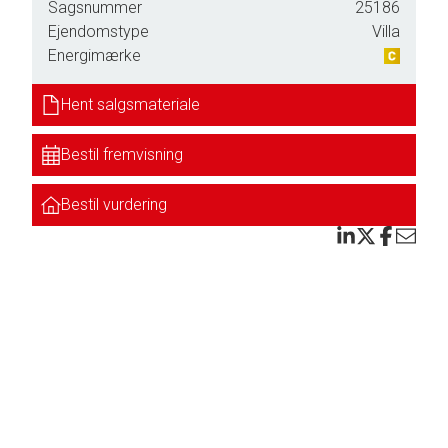
Sagsnummer
25186
Ejendomstype
Villa
Energimærke
Hent salgsmateriale
Bestil fremvisning
Bestil vurdering
du