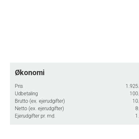
Velkommen hjem til Kirkely - her føles det rart at være.
Økonomi
Pris
1.925.
Udbetaling
100.
Brutto (ex. ejerudgifter)
10.
Netto (ex. ejerudgifter)
8
Ejerudgifter pr. md.
1