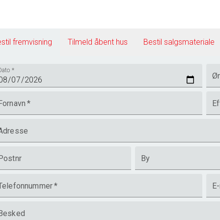
stil fremvisning
Tilmeld åbent hus
Bestil salgsmateriale
Dato
*
Øn
Fornavn
*
Ef
Adresse
Postnr
By
Telefonnummer
*
E-
Besked