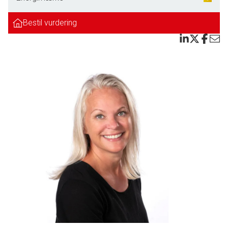
og indretningsvenlig stue med mange vinduer som igen giver dette rum et
flot lysindfald.
Bestil vurdering
Børneafdeling med 3 gode børneværelser og eget badeværelse med
bruseniche.
Forældreafdeling med soveværelse med trægulv samt adgang til eget stort
badeværelse med bruseniche.
Tilhørende er der intergreret garage på 44 m2, hvor der er installeret
automatisk vognport, gulvklinker på gulvet osv. Dette rum er ikke kun perfekt
til bilen, men også såsom lokale til børnefødselsdage eller lign. aktiviteter. I
garagen er der også et seperat rum som i dag bliver brugt til kontor.
Boligen er beliggende i børnevenlige omgivelser på Kuffen i Hjerting. Her
kan man trygt sende børnene ud på gaden og lege.
Endvidere er der kort afstand til skole, samt indkøb.
Denne meget fine familievilla kan nu blive jeres nye hjem.