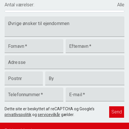
Antal værelser
:
Alle
Øvrige ønsker til ejendommen
Fornavn
*
Efternavn
*
Adresse
Postnr
By
Telefonnummer
*
E-mail
*
Dette site er beskyttet af reCAPTCHA og Google’s
Send
privatlivspolitik
og
servicevilkår
gælder.