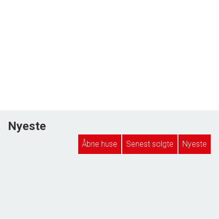
Nyeste
Åbne huse
Senest solgte
Nyeste