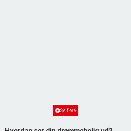
ÅBENT HUS MED TILMELDING
Frihedsvej 60,
6700 Esbjerg
2
Boligareal
148
m
2
Grundareal
515
m
Ejendomstype
Villa
Se flere
3.198.000 kr.
Hvordan ser din drømmebolig ud?