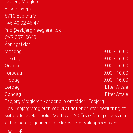
Esbjerg Mægleren
Eriksensvej 7
6710
Esbjerg V
+45 40 92 46 47
info@esbjergmaegleren.dk
CVR
38710648
Åbningstider
Mandag
9.00 - 16.00
Tirsdag
9.00 - 16.00
Onsdag
9.00 - 16.00
Torsdag
9.00 - 16.00
Fredag
9.00 - 16.00
Lørdag
Efter Aftale
Søndag
Efter Aftale
Esbjerg Mægleren kender alle områder i Esbjerg
Hos EsbjergMægleren ved vi at det er en stor beslutning at
købe eller sælge bolig. Med over 20 års erfaring er vi klar til
at hjælpe dig igennem hele købs- eller salgsprocessen.