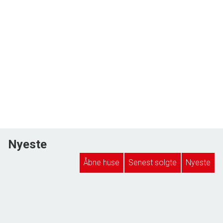
Nyeste
Åbne huse
Senest solgte
Nyeste