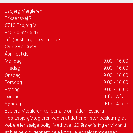
Esbjerg Mægleren
Eriksensvej 7
6710
Esbjerg V
+45 40 92 46 47
info@esbjergmaegleren.dk
CVR
38710648
Åbningstider
Mandag
9.00 - 16.00
Tirsdag
9.00 - 16.00
Onsdag
9.00 - 16.00
Torsdag
9.00 - 16.00
Fredag
9.00 - 16.00
Lørdag
Efter Aftale
Søndag
Efter Aftale
Esbjerg Mægleren kender alle områder i Esbjerg
Hos EsbjergMægleren ved vi at det er en stor beslutning at
købe eller sælge bolig. Med over 20 års erfaring er vi klar til
at hjælpe dig igennem hele købs- eller salgsprocessen.