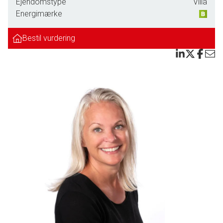
Ejendomstype
Villa
Præsentabel entre. Rummeligt bryggersrum. SKØNT
Energimærke
køkken/alrum med stort køkken af fine elementer med
masse af skabsplads og gulvplads. Skønt alrum med
Bestil vurdering
udgang til den overdækkede terrasse. Åben forbindelse til
den lyse og hyggelige stue med et flot udsyn til den
ugenerte have og terrasse. Kontor/ekstra værelse
Børneafdeling:
3 store og gode børneværelser, pænt badeværelse med
bruseniche.
Forældreafdeling:
Dejligt soveværelse med adgang til eget stort
badeværelse.
Tilhørende er der en integreret dobbelt vognport, samt
isoleret hobbyrum med mange anvendelsesmuligheder.
Desuden er der tilhørende den skønneste lukkede have
med gode terrassearealer inkl. overdækket terrasse som