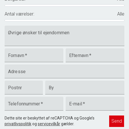
Antal værelser
:
Alle
Øvrige ønsker til ejendommen
Fornavn
*
Efternavn
*
Adresse
Postnr
By
Telefonnummer
*
E-mail
*
Dette site er beskyttet af reCAPTCHA og Google’s
Send
privatlivspolitik
og
servicevilkår
gælder.