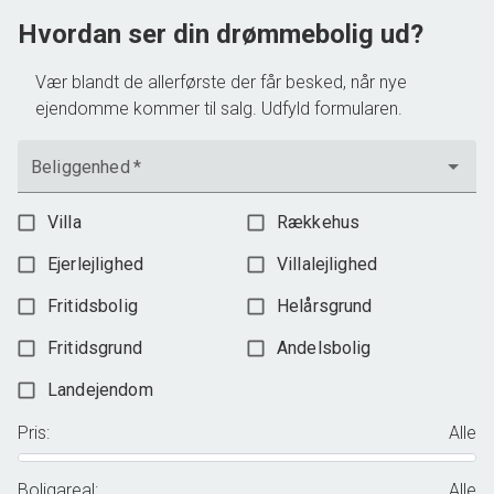
3.198.000 kr.
Hvordan ser din drømmebolig ud?
Vær blandt de allerførste der får besked, når nye
ejendomme kommer til salg. Udfyld formularen.
Beliggenhed
*
Villa
Rækkehus
Ejerlejlighed
Villalejlighed
Fritidsbolig
Helårsgrund
Fritidsgrund
Andelsbolig
Landejendom
Pris
:
Alle
Boligareal
:
Alle