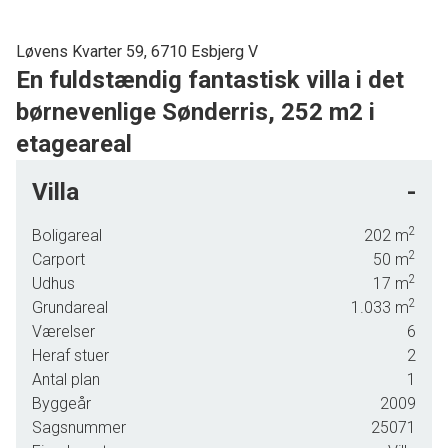
Løvens Kvarter 59, 6710 Esbjerg V
En fuldstændig fantastisk villa i det
børnevenlige Sønderris, 252 m2 i
etageareal
Vi har hermed fornøjelsen af at præsentere denne meget
Villa
-
flotte og store villa fra 2009, beliggende attraktivt i det
børnevenlige Sønderris, og med MEGET kort afstand til
2
Boligareal
202
m
Sønderris skolen.
2
Carport
50
m
2
Boligen fremstår fuldstændig indflytningsklar, og opført i
Udhus
17
m
2
flotte tidsløse materialer, og ydermere i gode gedigne
Grundareal
1.033
m
materialevalg. Huset har en helt suveræn planløsning, med
Værelser
6
en dejlig forældreafdeling, separat børneafdeling, samt
Heraf stuer
2
husets skønne køkken/alrum placeret centralt i huset,
Antal plan
1
hvilket uden tvivl udgør hjerterummet i denne smukke villa.
Byggeår
2009
Sagsnummer
25071
Indeholder: