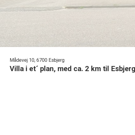
Mådevej 10, 6700 Esbjerg
Villa i et´ plan, med ca. 2 km til Esbjer
På stille vej i Gammelby, ligger denne veludnyttede 1 plans villa.
Boligen er beliggende med kun ca. 2 km til Esbjerg Torv, og med kort afstan
Ejendommen er godt indrettet og har en lukket solvendt have, hvor der er muli
Boligen indeholder:
Bryggers med klinker og opgang til loftrum. Soveværelse med skabe. 2 vær
gulvvarme. Gæstetoilet. Pænt lyst køkken der er renoveret for ca 13 år siden,