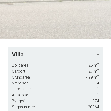
Villa
-
2
Boligareal
125
m
2
Carport
27
m
2
Grundareal
499
m
Værelser
4
Heraf stuer
1
Antal plan
1
Byggeår
1974
Sagsnummer
20064