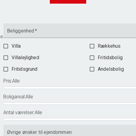
2.598.000 kr.
Beliggenhed
*
me
Villa
Rækkehus
Villalejlighed
Fritidsbolig
Fritidsgrund
Andelsbolig
Pris
:
Alle
Boligareal
:
Alle
Antal værelser
:
Alle
Øvrige ønsker til ejendommen