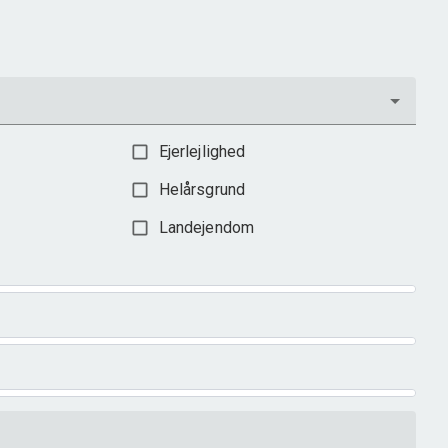
3.198.000 kr.
Ejerlejlighed
Helårsgrund
Landejendom