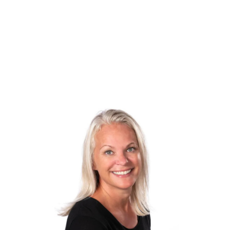
til overdækket terrasse. Hvis man ønsker det, er det muligt at åbne op fra køk
Stor brugbar overdækket terrasse, hvorfra man kan gå videre ud i haven.
Endvidere er der carport og redskabsrum.
En rigtig fornuftig ejendom med mange muligheder. Der er kort afstand til indk
Bestil en fremvisning af denne prisfornuftige villa med kort afstand til centrum