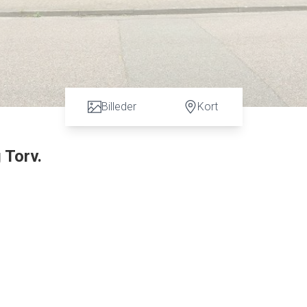
Billeder
Kort
g Torv.
d til det hyggelige grønne område ved Lergravssøen.
ghed for flere terrasser.
elser. Stort badeværelse med badekar og bruseniche samt
 her er der adgang til stuen. Stor vinkelstue med udgang