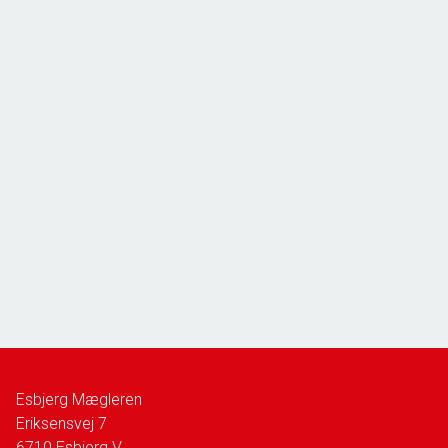
Esbjerg Mægleren
Eriksensvej 7
6710
Esbjerg V