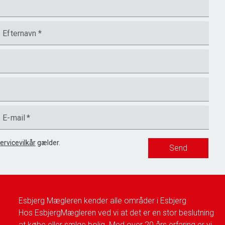
Efternavn
*
E-mail
*
ervicevilkår
gælder.
Send
Esbjerg Mægleren kender alle områder i Esbjerg
Hos EsbjergMægleren ved vi at det er en stor beslutning
at købe eller sælge bolig. Med over 20 års erfaring er vi