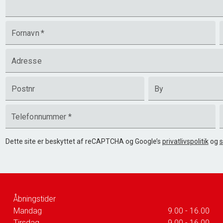
Fornavn
*
Adresse
Postnr
By
Telefonnummer
*
Dette site er beskyttet af reCAPTCHA og Google’s
privatlivspolitik
og
s
Åbningstider
Mandag
9.00 - 16.00
Tirsdag
9.00 - 16.00