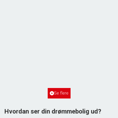
ÅBENT HUS MED TILMELDING
Frihedsvej 60,
6700 Esbjerg
2
Boligareal
148
m
2
Grundareal
515
m
Ejendomstype
Villa
Se flere
3.198.000 kr.
Hvordan ser din drømmebolig ud?