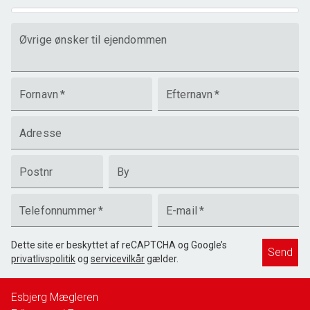
Øvrige ønsker til ejendommen
Fornavn
*
Efternavn
*
Adresse
Postnr
By
Telefonnummer
*
E-mail
*
Dette site er beskyttet af reCAPTCHA og Google’s
Send
privatlivspolitik
og
servicevilkår
gælder.
Esbjerg Mægleren