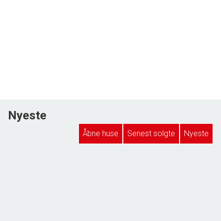
Nyeste
Åbne huse
Senest solgte
Nyeste