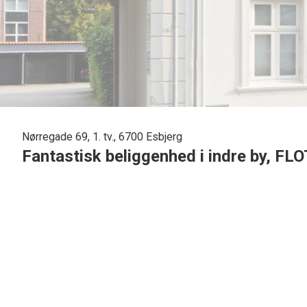
Nørregade 69, 1. tv., 6700 Esbjerg
Fantastisk beliggenhed i indre by, FLO
Beliggende i smørhullet i Esbjerg, med kort afstand til gågaden, samt det sm
Lejligheden er flot istandsat og fremstår med flotte vandskurede vægge, flott
Indeholder følgende:
Entre med god garderobeplads, og fin skydedør med glas. Dejlig spisetue med
lysindfald. I stuen er der et super god "hjørne" til at have fx. kontorplads.
SUPER flot køkken med hvide elementer, og masse af skabsplads. MEGA flot 