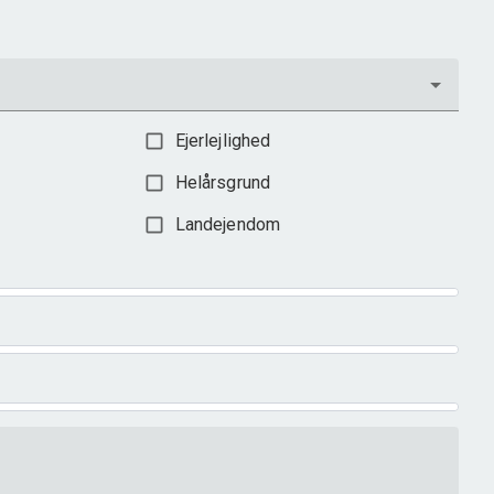
3.198.000 kr.
Ejerlejlighed
Helårsgrund
Landejendom