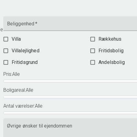
2.598.000 kr.
Beliggenhed
*
me
Villa
Rækkehus
Villalejlighed
Fritidsbolig
Fritidsgrund
Andelsbolig
Pris
:
Alle
Boligareal
:
Alle
Antal værelser
:
Alle
Øvrige ønsker til ejendommen