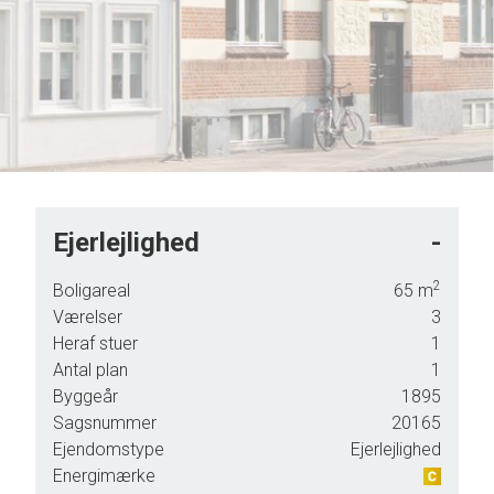
Ejerlejlighed
-
2
Boligareal
65
m
Værelser
3
Heraf stuer
1
Antal plan
1
Byggeår
1895
Sagsnummer
20165
Ejendomstype
Ejerlejlighed
Energimærke