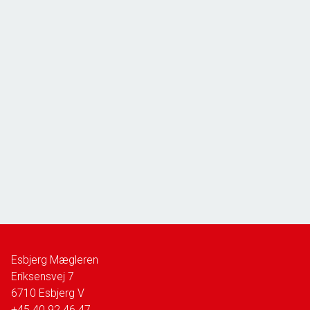
Esbjerg Mægleren
Eriksensvej 7
6710
Esbjerg V
+45 40 92 46 47