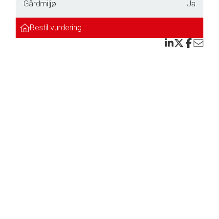
Gårdmiljø
Ja
Bestil vurdering