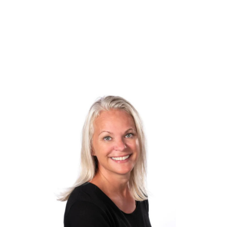
Ejendommen har gennemgået en rigtig flot facaderenovering, og fremstår super
Man må her leje lejligheden ud, og det er tilladt at have husdyr.
Der er fælles parkering i gården, samt et dejligt grønt areal.
DENNE SUPER FLOTTE LEJLIGHED I MIDTBYEN KAN NU BLIVE DIN.