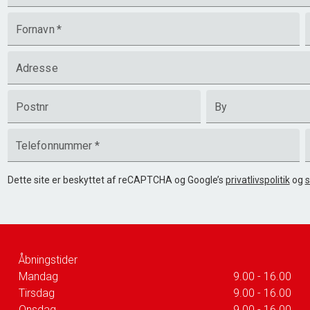
Fornavn
*
Adresse
Postnr
By
Telefonnummer
*
Dette site er beskyttet af reCAPTCHA og Google’s
privatlivspolitik
og
s
Åbningstider
Mandag
9.00 - 16.00
Tirsdag
9.00 - 16.00
Onsdag
9.00 - 16.00