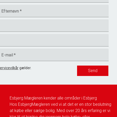
Efternavn
*
E-mail
*
ervicevilkår
gælder.
Send
Esbjerg Mægleren kender alle områder i Esbjerg
Hos EsbjergMægleren ved vi at det er en stor beslutning
at købe eller sælge bolig. Med over 20 års erfaring er vi
klar til at hjælpe dig igennem hele købs- eller