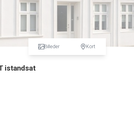
Billeder
Kort
T istandsat
ukke grønne areal ved Vor Frelser Kirke i Kirkegade.
e trægulve, nyere vinduere, fine enkle gipslofter og meget meget mere.
 god plads og trægulv. hyggelig opholdsstue med flotte trægulve, samt dejligt
og nyere badeværelse med flotte klinker, vægophængt toilet, god bruseniche.