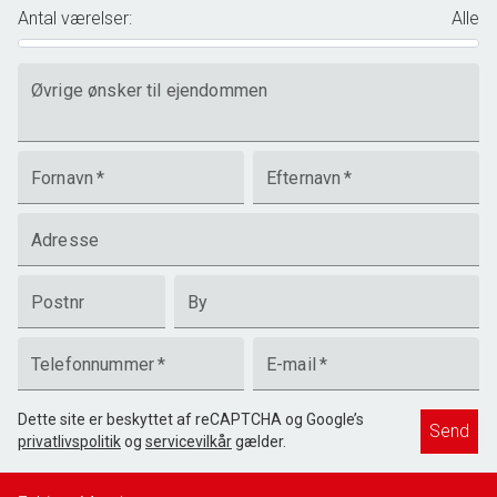
Antal værelser
:
Alle
Øvrige ønsker til ejendommen
Fornavn
*
Efternavn
*
Adresse
Postnr
By
Telefonnummer
*
E-mail
*
Dette site er beskyttet af reCAPTCHA og Google’s
Send
privatlivspolitik
og
servicevilkår
gælder.