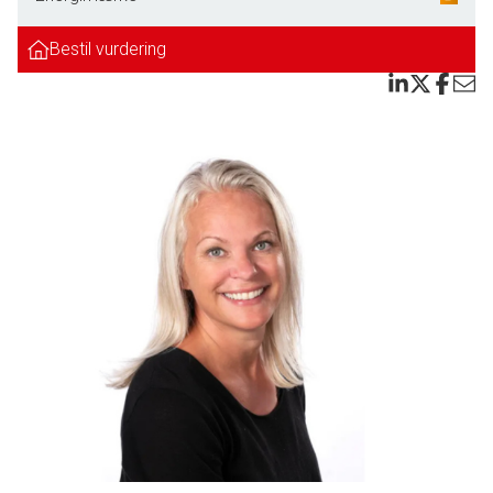
Soveværelse og 2 gode børneværelser det ene med udgang til haven. Stort
badeværelse med gulvvarme. Bryggers/baggang
Bestil vurdering
Kælder
Dejlig stor og funktionel kælder med egen indgang, samt med fin mulighed
for flere disponible rum. Bryggers/viktualierum og udgang til haven.
Oprindeligt badeværelse med adgang til sauna (her er der rigtig god
mulighed for at lave et nyt stort badeværelse ved at inddrage saunaen).
Tilhørende garage, samt helt lukket og solvendt have.
Denne villa med mange gode m2 i Fovrfeld kan nu blive din.