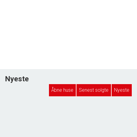
Nyeste
Åbne huse
Senest solgte
Nyeste