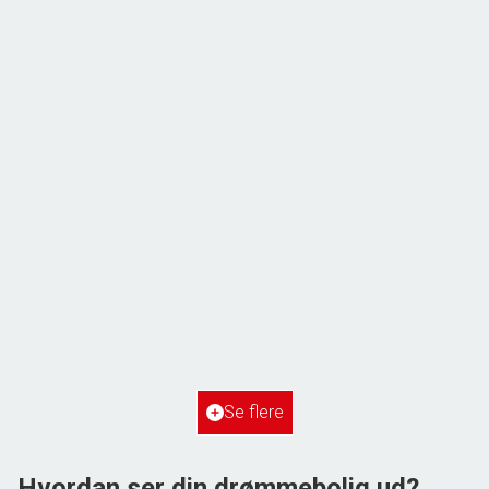
ÅBENT HUS MED TILMELDING
Frihedsvej 60,
6700 Esbjerg
2
Boligareal
148
m
2
Grundareal
515
m
Ejendomstype
Villa
Se flere
3.198.000 kr.
Hvordan ser din drømmebolig ud?