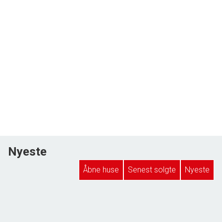
Nyeste
Åbne huse
Senest solgte
Nyeste