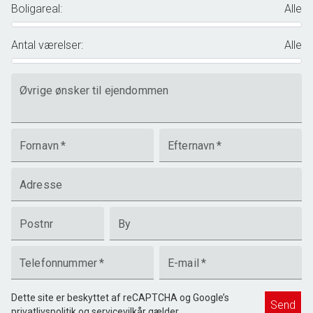
Boligareal
:
Alle
Antal værelser
:
Alle
Øvrige ønsker til ejendommen
Fornavn
*
Efternavn
*
Adresse
Postnr
By
Telefonnummer
*
E-mail
*
Dette site er beskyttet af reCAPTCHA og Google’s
Send
privatlivspolitik
og
servicevilkår
gælder.