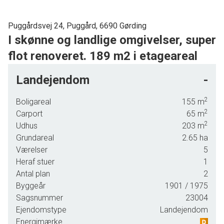
Puggårdsvej 24, Puggård, 6690 Gørding
I skønne og landlige omgivelser, super
flot renoveret. 189 m2 i etageareal
Beliggende i skønne landlige omgivelser udbydes nu denne flotte og
Landejendom
-
løbende renoveret landejendom.
2
Boligareal
155
m
Her er man beliggende med den skønneste natur lige i baghaven, og i stille
2
Carport
65
m
og rolige omgivelser.
2
Udhus
203
m
Boligen fremstår fuldstændig indflytningsklar og med flotte og tidløse
Grundareal
2.65
ha
Værelser
5
materialevalg.
Heraf stuer
1
Indeholder følgende:
Antal plan
2
Byggeår
1901
/ 1975
Flot og stilfuld hall med trappe til 1. sal. Super lækkert køkken med flotte
Sagsnummer
23004
hvide elementer fra Designa. Fra køkkenet er der åben forbindelse til lys og
Ejendomstype
Landejendom
hyggelig stue med brændeovn. Fra stuen er der udgang til skøn have og
Energimærke