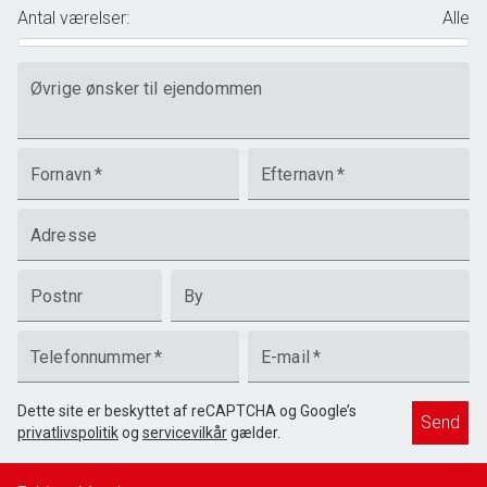
Antal værelser
:
Alle
Øvrige ønsker til ejendommen
Fornavn
*
Efternavn
*
Adresse
Postnr
By
Telefonnummer
*
E-mail
*
Dette site er beskyttet af reCAPTCHA og Google’s
Send
privatlivspolitik
og
servicevilkår
gælder.