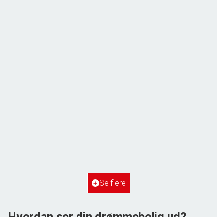
ÅBENT HUS MED TILMELDING
Frihedsvej 60,
6700 Esbjerg
2
Boligareal
148
m
2
Grundareal
515
m
Ejendomstype
Villa
Se flere
3.198.000 kr.
Hvordan ser din drømmebolig ud?