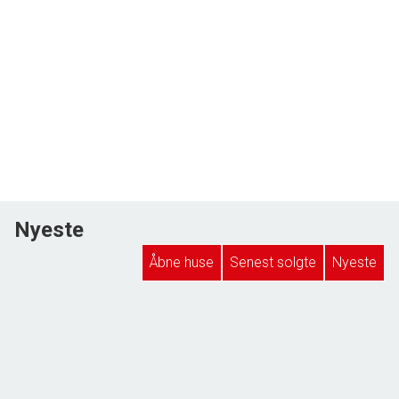
Nyeste
Åbne huse
Senest solgte
Nyeste