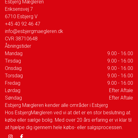
Esbjerg Mægleren
Eriksensvej 7
6710
Esbjerg V
+45 40 92 46 47
info@esbjergmaegleren.dk
CVR
38710648
Åbningstider
Mandag
9.00 - 16.00
Tirsdag
9.00 - 16.00
Onsdag
9.00 - 16.00
Torsdag
9.00 - 16.00
Fredag
9.00 - 16.00
Lørdag
Efter Aftale
Søndag
Efter Aftale
Esbjerg Mægleren kender alle områder i Esbjerg
Hos EsbjergMægleren ved vi at det er en stor beslutning at
købe eller sælge bolig. Med over 20 års erfaring er vi klar til
at hjælpe dig igennem hele købs- eller salgsprocessen.