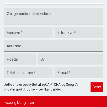
Øvrige ønsker til ejendommen
Fornavn
*
Efternavn
*
Adresse
Postnr
By
Telefonnummer
*
E-mail
*
Dette site er beskyttet af reCAPTCHA og Google’s
Send
privatlivspolitik
og
servicevilkår
gælder.
Esbjerg Mægleren