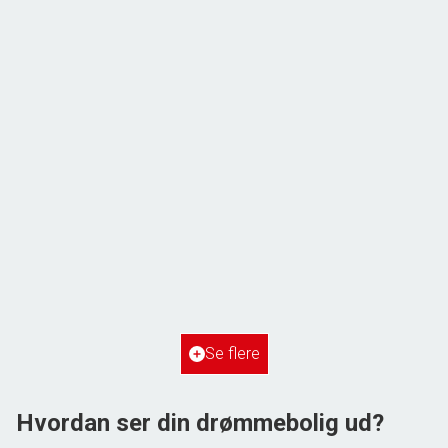
ÅBENT HUS MED TILMELDING
Frihedsvej 60,
6700 Esbjerg
2
Boligareal
148
m
2
Grundareal
515
m
Ejendomstype
Villa
Se flere
3.198.000 kr.
Hvordan ser din drømmebolig ud?