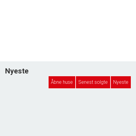
Nyeste
Åbne huse
Senest solgte
Nyeste