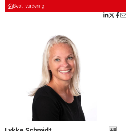
Entre med garderobeplads. Meget flot badeværelse med lyse klinker, samt
Bestil vurdering
bruseniche. Pænt og hyggeligt køkken med udgang til den dejlige altan,
hvorfra der er flot udsigt over den fælles have. Soveværelse med flotte
skydelågsskabe fra gulv til loft.
Dejlig lys og indretningsvenlig stue.
Tilhørende brugsret til kælderrum, fælles cykelkælder, tørrerum, samt fælles
hyggelig have.
Denne lejligheder er SUPER FIN.
SES VI?
Lykke Schmidt