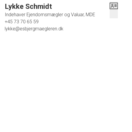
Tilhørende er der endvidere carport.
Lykke Schmidt
Dette er virkelig en villa hvor man får mange m2 til prisen, samt en SKØN
Indehaver Ejendomsmægler og Valuar, MDE
udsigt.
+45 73 70 65 59
lykke@esbjergmaegleren.dk