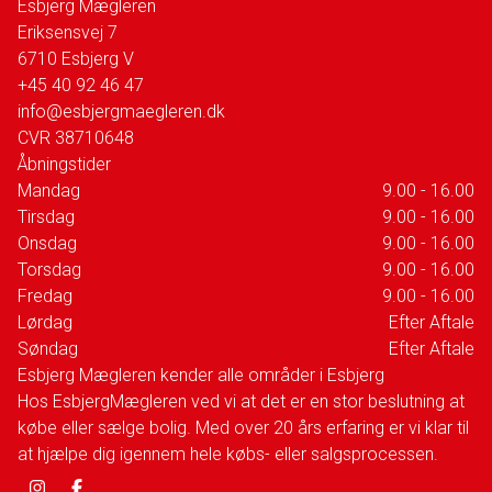
Esbjerg Mægleren
Eriksensvej 7
6710
Esbjerg V
+45 40 92 46 47
info@esbjergmaegleren.dk
CVR
38710648
Åbningstider
Mandag
9.00 - 16.00
Tirsdag
9.00 - 16.00
Onsdag
9.00 - 16.00
Torsdag
9.00 - 16.00
Fredag
9.00 - 16.00
Lørdag
Efter Aftale
Søndag
Efter Aftale
Esbjerg Mægleren kender alle områder i Esbjerg
Hos EsbjergMægleren ved vi at det er en stor beslutning at
købe eller sælge bolig. Med over 20 års erfaring er vi klar til
at hjælpe dig igennem hele købs- eller salgsprocessen.