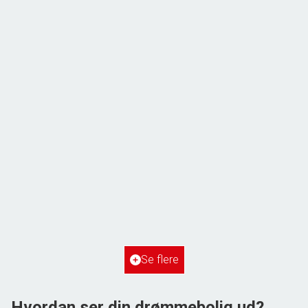
ÅBENT HUS MED TILMELDING
Frihedsvej 60,
6700 Esbjerg
2
Boligareal
148
m
2
Grundareal
515
m
Ejendomstype
Villa
Se flere
3.198.000 kr.
Hvordan ser din drømmebolig ud?