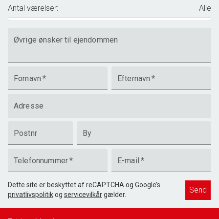
Antal værelser
:
Alle
Øvrige ønsker til ejendommen
Fornavn
*
Efternavn
*
Adresse
Postnr
By
Telefonnummer
*
E-mail
*
Dette site er beskyttet af reCAPTCHA og Google’s
Send
privatlivspolitik
og
servicevilkår
gælder.