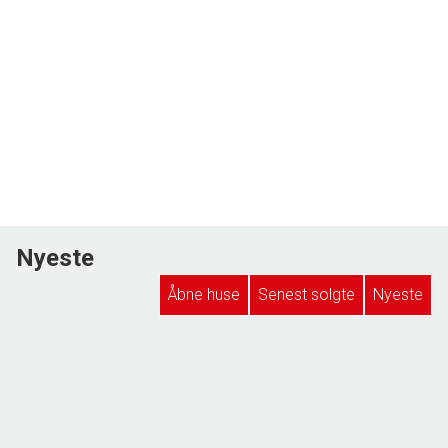
Nyeste
Åbne huse
Senest solgte
Nyeste