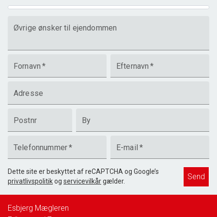
Øvrige ønsker til ejendommen
Fornavn
*
Efternavn
*
Adresse
Postnr
By
Telefonnummer
*
E-mail
*
Dette site er beskyttet af reCAPTCHA og Google’s
Send
privatlivspolitik
og
servicevilkår
gælder.
Esbjerg Mægleren