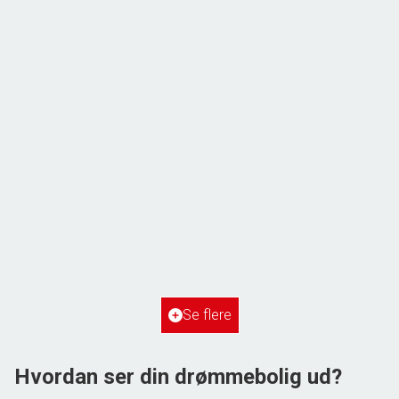
ÅBENT HUS MED TILMELDING
Frihedsvej 60,
6700 Esbjerg
2
Boligareal
148
m
2
Grundareal
515
m
Ejendomstype
Villa
Se flere
3.198.000 kr.
Hvordan ser din drømmebolig ud?