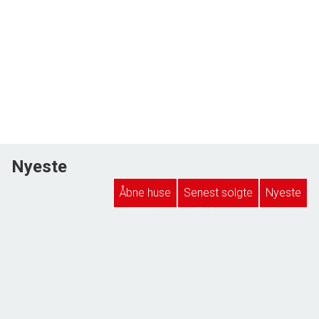
Nyeste
Åbne huse
Senest solgte
Nyeste