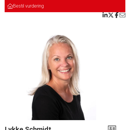
Præsentabel entre. Gæstetoilet. SKØNT køkken/alrum i åben forbindelse til
Bestil vurdering
stuen. Pæne lyse elementer samt lyse trægulve. der er både rummelig
spiseplads samt god plads i den lyse stue. Desuden er der udgang til den
skønne og solvendte terrasse.
Soveafdeling:
3 børneværelser. Soveværelse med skabsvæg. Dejligt badeværelse med
bruseniche.
Tilhørende muret garage med automatisk vognport.
Denne flotte og løbende moderniseret villa kan nu blive jeres nye hjem.
Bestil en uforpligtende fremvisning.
Lykke Schmidt