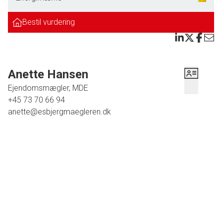
Her er ligeledes bøgeparketgulv under tæpperne. Pænt køkken med HTH
elementer, ny emhætte fra 2022 og Smeg gaskomfur. Her er plads til
Bestil vurdering
spisebord, så man kan side og hygge i køkkenet. Her er der mulighed for at
åbne op ind til stuen, hvis man ønsker et køkken/alrum. Fra køkkenet er der
adgang til baggang/bryggers, hvor man har indgang udefra samt plads til
vaskemaskine og tørretumbler. Fra baggangen er der direkte adgang til den
Anette Hansen
store skønne garage, så man kan gå tørskoet ind, når man har været ude at
Ejendomsmægler, MDE
handle. Garagen byder på mange anvendelsesmuligheder, såsom krea-rum,
+45 73 70 66 94
hobbyrum eller hvad man ellers kunne ønske sig. Fra garage er der udgang
anette@esbjergmaegleren.dk
til haven.
Flere skønne terrasse-arealer, og en have hvor man kan nyde solen i løbet af
hele dagen.
En ejendom der absolut er et besøg værd.