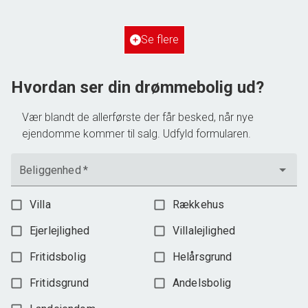
2
Grundareal
515
m
Ejendomstype
Villa
Se flere
3.198.000 kr.
Hvordan ser din drømmebolig ud?
Vær blandt de allerførste der får besked, når nye
ejendomme kommer til salg. Udfyld formularen.
Beliggenhed
*
Villa
Rækkehus
Ejerlejlighed
Villalejlighed
Fritidsbolig
Helårsgrund
Fritidsgrund
Andelsbolig