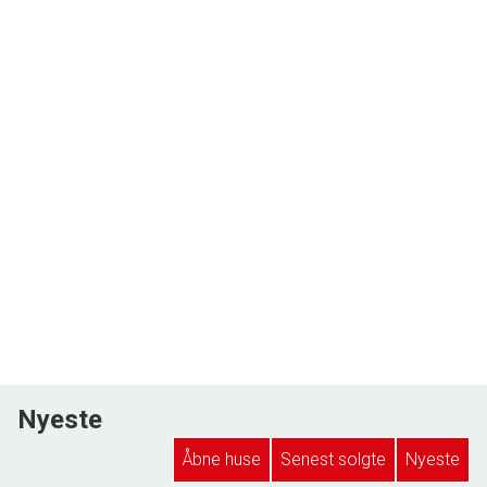
Nyeste
Åbne huse
Senest solgte
Nyeste