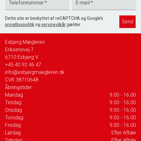
Telefonnummer
*
E-mail
*
Dette site er beskyttet af reCAPTCHA og Google’s
Send
privatlivspolitik
og
servicevilkår
gælder.
Esbjerg Mægleren
Eriksensvej 7
6710
Esbjerg V
+45 40 92 46 47
info@esbjergmaegleren.dk
CVR
38710648
Åbningstider
Mandag
9.00 - 16.00
Tirsdag
9.00 - 16.00
Onsdag
9.00 - 16.00
Torsdag
9.00 - 16.00
Fredag
9.00 - 16.00
Lørdag
Efter Aftale
Søndag
Efter Aftale