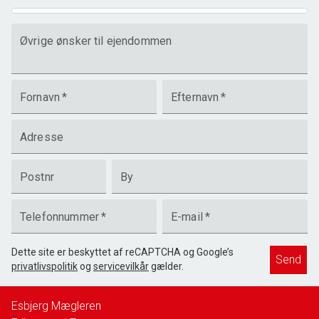
Øvrige ønsker til ejendommen
Fornavn
*
Efternavn
*
Adresse
Postnr
By
Telefonnummer
*
E-mail
*
Dette site er beskyttet af reCAPTCHA og Google’s
Send
privatlivspolitik
og
servicevilkår
gælder.
Esbjerg Mægleren