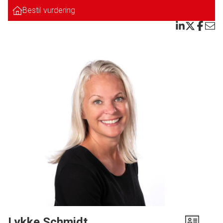
Bestil vurdering
Denne prisfornuftige og fuldmurede villa indeholder følgende:
Entre. Dejligt og lyst køkken med flotte hvide elementer og lækker
granitbordplade, åben forbindelse til hyggelig og lys stue med trægulv.
Herfra er der udgang til en SKØN solvendt og ugeneret træterrasse.
Fordelingsgang. 2 rigtig gode børneværelse. Dejligt stort soveværelse med
skabsvæg. Pænt badeværelse med lyse klinker, bruseniche og gulvvarme.
Bryggers med installation til medfølgende vaskemaskine og tørretumbler.
Ekstra badeværelse i forbindelse med bryggers.
Tilhørende carport med redskabsrum. Flot nyere anlagt indkørsel.
Endvidere tilhørende dejlig ugeneret have, hvor der er fin plads til børneleg.
Denne bolig er indflytningsklar.
DENNE SKØNNE VILLA I DET ATTRAKTIVE GL. HJERTING KAN NU BLIVE
DIN.
Lykke Schmidt