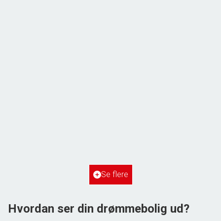
ÅBENT HUS MED TILMELDING
Frihedsvej 60,
6700 Esbjerg
2
Boligareal
148
m
2
Grundareal
515
m
Ejendomstype
Villa
Se flere
3.198.000 kr.
Hvordan ser din drømmebolig ud?