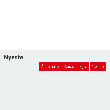
Nyeste
Åbne huse
Senest solgte
Nyeste