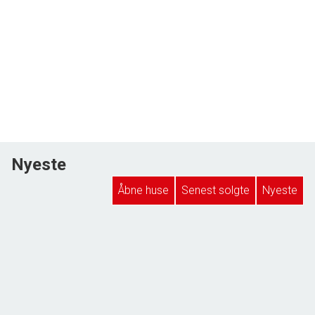
Nyeste
Åbne huse
Senest solgte
Nyeste