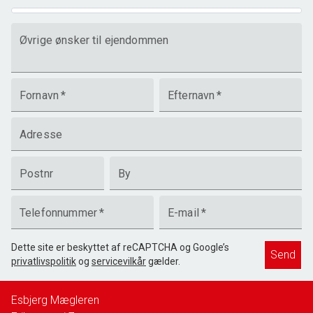
Øvrige ønsker til ejendommen
Fornavn
*
Efternavn
*
Adresse
Postnr
By
Telefonnummer
*
E-mail
*
Dette site er beskyttet af reCAPTCHA og Google’s
Send
privatlivspolitik
og
servicevilkår
gælder.
Esbjerg Mægleren