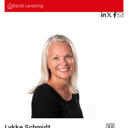
sommerhuset er der ca. 20 min. gang via stisystemer til Fanø´s skønne
Bestil vurdering
sandstrand.
Der er flere gode terrasser, udhuse, carport, samt et isoleret anneks med
indlagt el. Endvidere tilhørende rigtig godt værksted/cykelskur.
Huset opvarmes med el varme, brændeovn, samt er huset udstyret med
varmepumpe som kan styres hjemmefra, så huset er opvarmet ved ankomst.
Sommerhuset er ikke tilmeldt udlejning, men der foreligger et tilbud hvor
lejeindtægten TIL EJER EFTER AFREGNING TIL UDLEJNINGSBUREAU
strækker sig fra kr. 1.947 - kr. 4.533 (afhængig hvor i sæsonen man befinder
sig)
Bestil en uforpligtende fremvisning af dette skønne sommerhus.
Lykke Schmidt