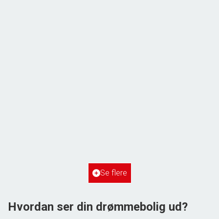
ÅBENT HUS MED TILMELDING
Frihedsvej 60,
6700 Esbjerg
2
Boligareal
148
m
2
Grundareal
515
m
Ejendomstype
Villa
Se flere
3.198.000 kr.
Hvordan ser din drømmebolig ud?