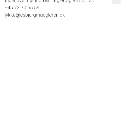
Indehaver Ejendomsmægler og Valuar, MDE
+45 73 70 65 59
lykke@esbjergmaegleren.dk