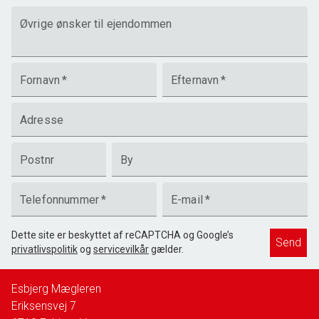
Øvrige ønsker til ejendommen
Fornavn
*
Efternavn
*
Adresse
Postnr
By
Telefonnummer
*
E-mail
*
Dette site er beskyttet af reCAPTCHA og Google’s
Send
privatlivspolitik
og
servicevilkår
gælder.
Esbjerg Mægleren
Eriksensvej 7