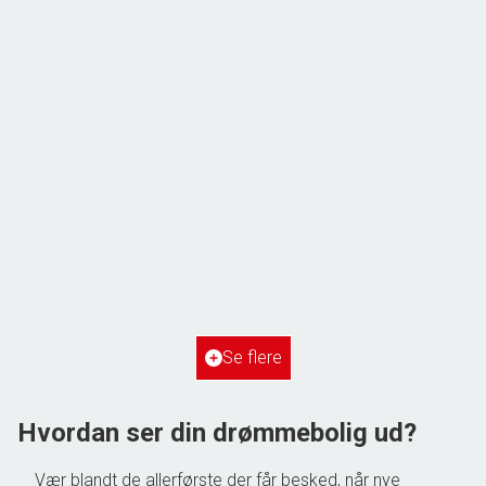
Frihedsvej 60,
6700 Esbjerg
2
Boligareal
148
m
2
Grundareal
515
m
Ejendomstype
Villa
Se flere
3.198.000 kr.
Hvordan ser din drømmebolig ud?
Vær blandt de allerførste der får besked, når nye