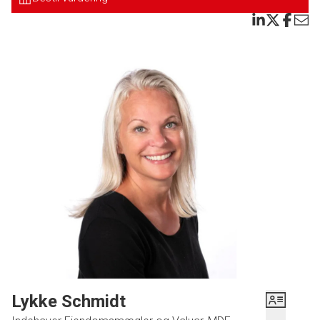
Endvidere er der fælles vaskekælder med egen vaskemaskine.
Denne lejlighed i midtbyen er også perfekt som fx. forældrekøb.
Bestil en uforpligtende fremvisning.
Lykke Schmidt