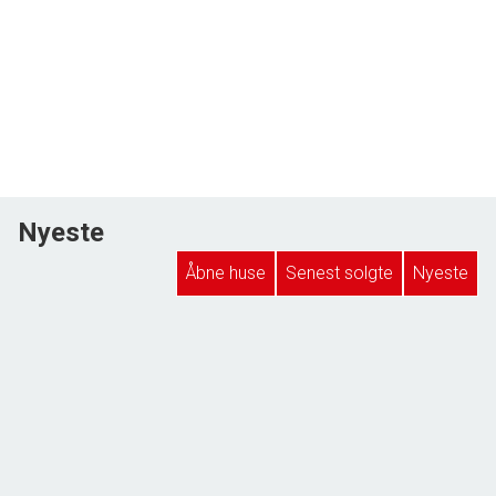
Nyeste
Åbne huse
Senest solgte
Nyeste