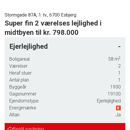
Stormgade 87A, 1. tv., 6700 Esbjerg
Super fin 2 værelses lejlighed i
midtbyen til kr. 798.000
Beliggende super centralt i Esbjerg udbydes nu denne fine lejlighed.
Ejerlejlighed
-
Lejligheden har en rigtig god rumfordeling, samt flotte trægulve, og en dejlig
2
Boligareal
58
m
stor altan.
Værelser
2
Taget er på hele ejendommen skiftet i 2018.
Heraf stuer
1
Antal plan
1
Denne hyggelige lejlighed indeholder følgende:
Byggeår
1930
Sagsnummer
19100
Entre. Dejlig indretningsvenlig stue med trægulv. Fint køkken. Badeværelse
Ejendomstype
Ejerlejlighed
med bruseniche samt lyse klinker. Soveværelse med skydelågsskabe fra
Energimærke
gulv til loft, trægulv, samt udgang til altan.
Altan
Ja
Der er tilhørende til lejligheden både loftsrum på 6 m2, kælderrum på 4 m2,
samt cykelskur på 2 m2.
Bestil vurdering