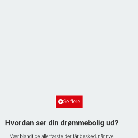
Frihedsvej 60,
6700 Esbjerg
2
Boligareal
148
m
2
Grundareal
515
m
Ejendomstype
Villa
Se flere
3.198.000 kr.
Hvordan ser din drømmebolig ud?
Vær blandt de allerførste der får besked, når nye