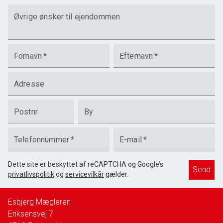
Øvrige ønsker til ejendommen
Fornavn
*
Efternavn
*
Adresse
Postnr
By
Telefonnummer
*
E-mail
*
Dette site er beskyttet af reCAPTCHA og Google’s
Send
privatlivspolitik
og
servicevilkår
gælder.
Esbjerg Mægleren
Eriksensvej 7