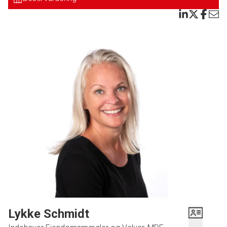
med bruseniche. Soveværelse med udgang til SKØN solvendt og meget stor
altan.
Der er eget kælderrum og loftrum med til lejligheden, og der må holdes
husdyr i lejligheden.
Denne her lejlighed i hjertet af Esbjerg kan nu blive din.
Kom og se denne lejlighed der er beliggende i super flot og renoveret
ejendom.
Lykke Schmidt