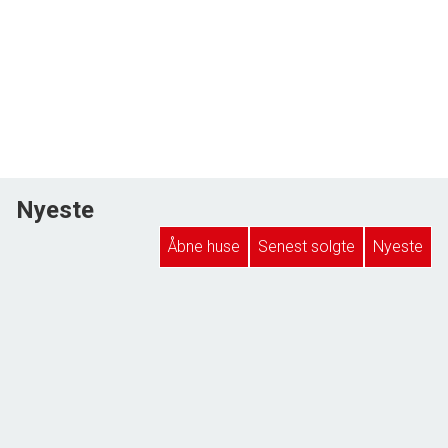
Nyeste
Åbne huse
Senest solgte
Nyeste