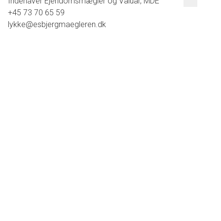
Indehaver Ejendomsmægler og Valuar, MDE
+45 73 70 65 59
lykke@esbjergmaegleren.dk