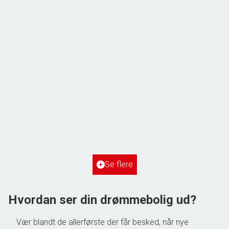
Frihedsvej 60,
6700 Esbjerg
2
Boligareal
148
m
2
Grundareal
515
m
Ejendomstype
Villa
Se flere
3.198.000 kr.
Hvordan ser din drømmebolig ud?
Vær blandt de allerførste der får besked, når nye