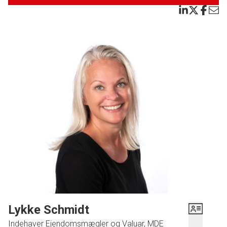
Forældreafdeling:
Stort og rummeligt soveværelse. Stort badeværelse fra 2008 med
bruseniche og gulvvarme.
Børneafdeling:
3 gode børneværelser. Pænt badeværelse med bruseniche og gulvvarme.
Tilhørende er der en helt lukket og dejlig have, hvor man har etableret et
super hyggeligt drivhus (som man har brugt som havestue).
Endvidere tilhørende god stor garage med automatisk porthejs.
Denne villa er lige til at flytte ind i, så er drømmen at bo børnevenligt og
attraktivt i Tarp, er dette måske din nye bolig.
Bestil en fremvisning. Du bliver ikke skuffet.
Lykke Schmidt
Indehaver Ejendomsmægler og Valuar, MDE