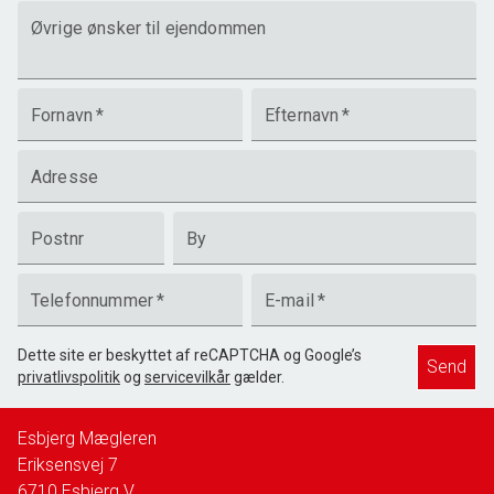
Øvrige ønsker til ejendommen
Fornavn
*
Efternavn
*
Adresse
Postnr
By
Telefonnummer
*
E-mail
*
Dette site er beskyttet af reCAPTCHA og Google’s
Send
privatlivspolitik
og
servicevilkår
gælder.
Esbjerg Mægleren
Eriksensvej 7
6710
Esbjerg V