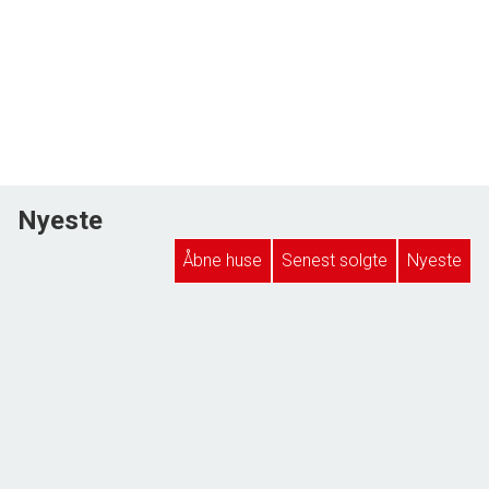
Nyeste
Åbne huse
Senest solgte
Nyeste