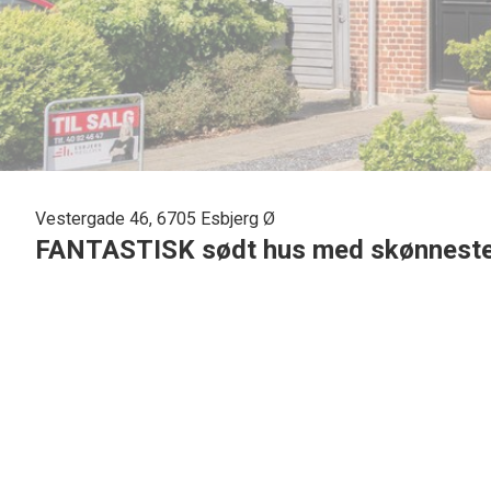
Vestergade 46, 6705 Esbjerg Ø
FANTASTISK sødt hus med skønneste 
Beliggende skønt i Boldesager udbydes nu dette skønne hjem
bare rigtig fint og hyggeligt.
Huset bærer tydeligt præg af at være blevet passet rigtig
fineste og skønneste have som har mange "rum", og gennem
man sidder og nyder kaffen i køkkenet.
Hjemmet indeholder følgende:
Entre med flot gammel trappe til 1. sal. samt gulvvarme. H