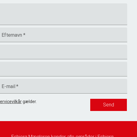
Efternavn
*
E-mail
*
ervicevilkår
gælder.
Send
Esbjerg Mægleren kender alle områder i Esbjerg