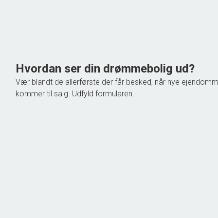
Grundareal
319
m
Ejendomstype
Villa
1.398.000 kr.
Hvordan ser din drømmebolig ud?
Vær blandt de allerførste der får besked, når nye ejendom
kommer til salg. Udfyld formularen.