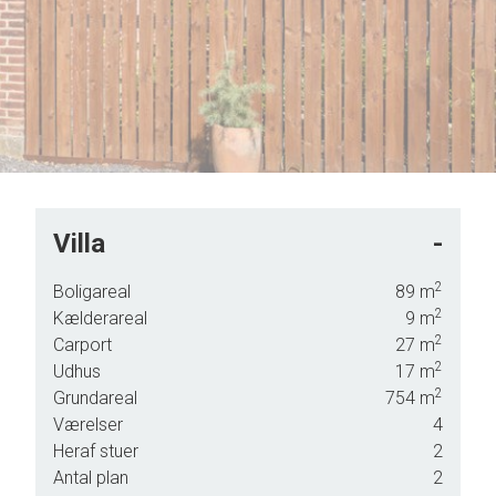
Villa
-
en
2
Boligareal
89
m
2
Kælderareal
9
m
2
Carport
27
m
den
2
Udhus
17
m
 når
2
Grundareal
754
m
Værelser
4
Heraf stuer
2
Antal plan
2