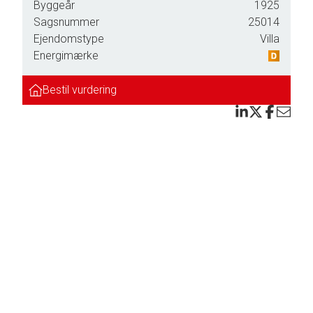
Byggeår
1925
um et
Sagsnummer
25014
Ejendomstype
Villa
Energimærke
Bestil vurdering
 med