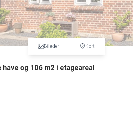
Billeder
Kort
have og 106 m2 i etageareal
, som er opført i fineste byggestil, huset indvendig er simpelth
 godt på, både indvendig som udvendig. Ydermere har man anlagt 
 de store vinduesfag mod haven kan denne ligeledes tages ind,
yggelig stue med gulvvarme. Åben forbindelse til SKØNT