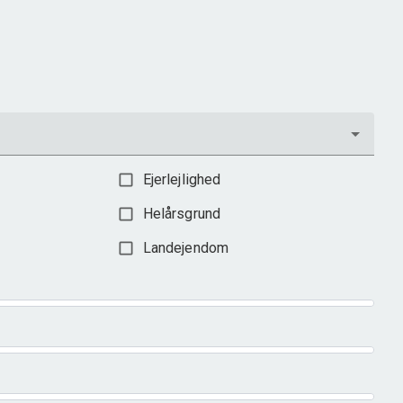
Grundareal
515
m
Ejendomstype
Villa
3.198.000 kr.
Ejerlejlighed
Helårsgrund
Landejendom