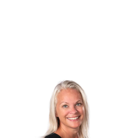
køkken/alrum med gulvvarme, pæne køkken elementer, god s
fantastisk lysindfald.
Integreret udhus med fint gæstetoilet, samt bryggersafdelin
Første sal:
Rummelig repos som kan bruges til hyggehjørne, kontorafsnit
tidligere har været et mindre værelse, og dette kan også r
gulvvarme.
Tilhørende er der den skønneste have, med fantastisk orang
udekøkken. ALT i haven er simpelthen lavet og udført på fine
Dette hjem kan nu danne ramme om dit/jeres nye hjem.
Bestil en fremvisning af denne lille perle, du bliver ikke skuffe