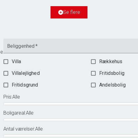
Grundareal
865
m
Ejendomstype
Villa
Se flere
2.598.000 kr.
Beliggenhed
*
me
Villa
Rækkehus
Villalejlighed
Fritidsbolig
Fritidsgrund
Andelsbolig
Pris
:
Alle
Boligareal
:
Alle
Antal værelser
:
Alle