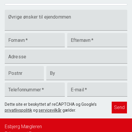
Øvrige ønsker til ejendommen
Fornavn
*
Efternavn
*
Adresse
Postnr
By
Telefonnummer
*
E-mail
*
Dette site er beskyttet af reCAPTCHA og Google’s
Send
privatlivspolitik
og
servicevilkår
gælder.
Esbjerg Mægleren