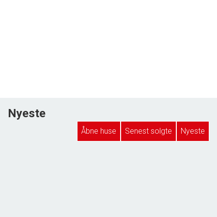
Nyeste
Åbne huse
Senest solgte
Nyeste