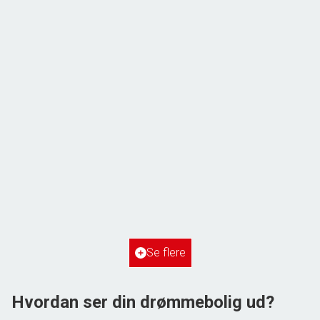
ÅBENT HUS MED TILMELDING
Frihedsvej 60,
6700 Esbjerg
2
Boligareal
148
m
2
Grundareal
515
m
Ejendomstype
Villa
Se flere
3.198.000 kr.
Hvordan ser din drømmebolig ud?