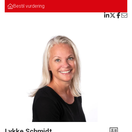
badeværelse.
Bestil vurdering
Endvidere meget rummeligt køkken/alrum med dejlig lysindfald. Herfra
adgang til ca. 38m2 stor opholdsstue med hyggelig åben pejs og igen godt
lysindfald fra de store vinduer mod haven. Åben forbindelse til
udestue/pejsestue med vinduer hele vejen rundt, så man nærmest føler man
sidder i haven. Derfra åben forbindelse til ekstra opholdsstue/værelse.
Tilhørende garage og carport med fint tilhørende skur.
Bemærk: Sælgers lave varmeforbrug i forhold til det beregnede på
energimærket. Dette uden alternativ opvarmning.
Her har man virkelig mulighed for at få en masse m2 at "boltre" sig på, og i et
meget populært område.
Denne villa SKAL ses. Ring vi står klar til at fremvise.
Lykke Schmidt